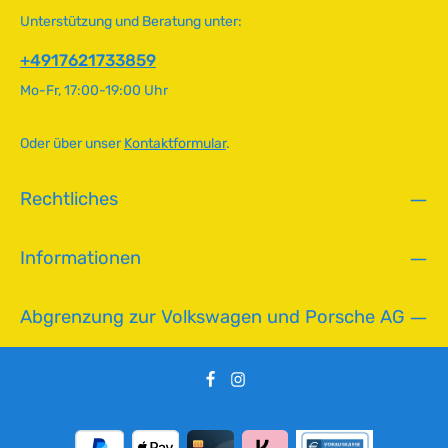
i
Unterstützung und Beratung unter:
c
h
+4917621733859
t
Mo-Fr, 17:00-19:00 Uhr
v
e
r
Oder über unser
Kontaktformular
.
f
ü
Rechtliches
g
b
a
Informationen
r
Abgrenzung zur Volkswagen und Porsche AG