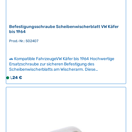
Befestigungsschraube Scheibenwischerblatt VW Käfer
bis 1964
Prod.-Nr.: 502407
🚗 Kompatible FahrzeugeVW Käfer bis 1964 Hochwertige
Ersatzschraube zur sicheren Befestigung des
Scheibenwischerblatts am Wischerarm. Diese
Originalersatzschraube ist speziell für VW Käfer bis 1964
Regulärer Preis:
1,24 €
S
entwickelt und gewährleistet eine zuverlässige Montage.Die
o
Schraube ist auch mit Wischerblättern anderer Hersteller
f
kompatibel – bitte vor dem Kauf das Gewinde überprüfen, um
Passgenauigkeit zu sichern. Technische Daten
o
HerkunftslandNiederlande GewindegrößeM4
r
Gewindelänge8 mm
t
v
e
r