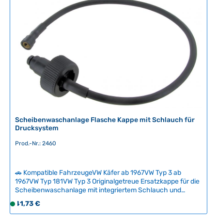
HerkunftslandChina Original VW-Nummer111955993A
z
e
i
t
n
i
c
h
t
v
e
r
Scheibenwaschanlage Flasche Kappe mit Schlauch für
f
Drucksystem
ü
Prod.-Nr.: 2460
g
b
a
🚗 Kompatible FahrzeugeVW Käfer ab 1967VW Typ 3 ab
r
1967VW Typ 181VW Typ 3 Originalgetreue Ersatzkappe für die
Scheibenwaschanlage mit integriertem Schlauch und
Anschlussstück zum Reserverad. Diese Kappe ist ein
Regulärer Preis:
41,73 €
S
häufiger Verschleißteil – selbst kleine Risse führen zu
o
Druckverlust und beeinträchtigen die Funktionalität des