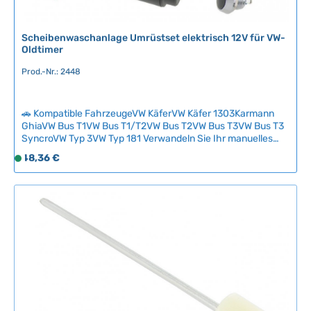
r
f
ü
Scheibenwaschanlage Umrüstset elektrisch 12V für VW-
g
Oldtimer
b
Prod.-Nr.: 2448
a
r
🚗 Kompatible FahrzeugeVW KäferVW Käfer 1303Karmann
GhiaVW Bus T1VW Bus T1/T2VW Bus T2VW Bus T3VW Bus T3
SyncroVW Typ 3VW Typ 181 Verwandeln Sie Ihr manuelles
Druckluftsystem in eine komfortable elektrische
Regulärer Preis:
48,36 €
S
Scheibenwaschanlage. Dieser komplette Umbausatz für
o
VW-Oldtimer behält den originalen Flüssigkeitsbehälter bei
f
und bietet modernen Komfort mit klassischem Design.Bei
der Installation ist zu beachten: Die Pumpe muss unterhalb
o
des Flüssigkeitsbehälters montiert werden, und der
r
Behälterdeckel muss angebohrt werden, um ausreichende
t
Belüftung zu gewährleisten. Technische Daten
v
HerkunftslandChina
e
r
f
ü