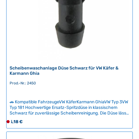
f
e
r
z
e
i
t
:
2
-
Scheibenwaschanlage Düse Schwarz für VW Käfer &
5
Karmann Ghia
T
Prod.-Nr.: 2450
a
g
e
🚗 Kompatible FahrzeugeVW KäferKarmann GhiaVW Typ 3VW
Typ 181 Hochwertige Ersatz-Spritzdüse in klassischem
Schwarz für zuverlässige Scheibenreinigung. Die Düse lässt
sich mit einer feinen Nadel justieren und reinigen – ideal
Regulärer Preis:
5,18 €
D
wenn der Wasserstrahl an Kraft verliert. Achten Sie beim
e
Einbau auf die vorhandene Blechstärke, um ein Abbrechen
r
der Befestigungshaken zu vermeiden. Technische Daten