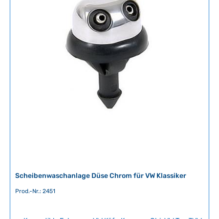
f
ü
g
b
a
r
,
L
i
e
f
e
r
z
e
i
t
Scheibenwaschanlage Düse Chrom für VW Klassiker
:
2
Prod.-Nr.: 2451
-
5
T