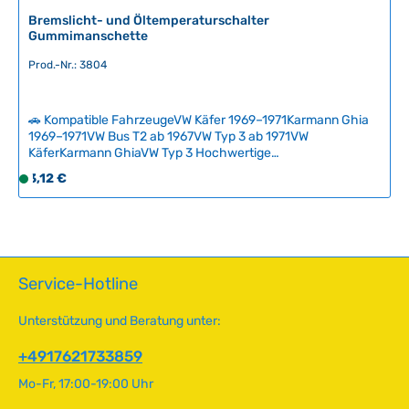
Bremslicht- und Öltemperaturschalter
Gummimanschette
Prod.-Nr.: 3804
🚗 Kompatible FahrzeugeVW Käfer 1969–1971Karmann Ghia
1969–1971VW Bus T2 ab 1967VW Typ 3 ab 1971VW
KäferKarmann GhiaVW Typ 3 Hochwertige
Gummimanschette zum Schutz von Bremslichschaltern und
Regulärer Preis:
3,12 €
S
Temperaturschaltern vor Verschmutzung und Feuchtigkeit.
o
Die elastische Schutzkappe gewährleistet eine zuverlässige
f
Abdichtung der Schalterkontakte und verlängert deren
Lebensdauer erheblich.Universell einsetzbar für
o
verschiedene Schaltertypen an klassischen VW-
r
Fahrzeugen – ein unverzichtbares Verschleißteil für die
t
Service-Hotline
Wartung und Restauration. Technische Daten
v
HerkunftslandUSA Original VW-Nummer111963355,
e
411941539
Unterstützung und Beratung unter:
r
f
+4917621733859
ü
Mo-Fr, 17:00-19:00 Uhr
g
b