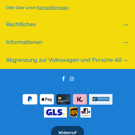
a
Oder über unser
Kontaktformular
.
r
,
Rechtliches
L
i
e
Informationen
f
e
r
Abgrenzung zur Volkswagen und Porsche AG
z
e
i
t
:
2
-
5
T
a
g
Widerruf
e