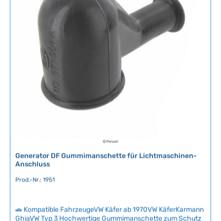
e
Daten HerkunftslandDeutschland Original VW-
r
Nummer111903137D Breite10 mm Länge900 mm
f
ü
g
b
a
r
,
L
i
e
f
e
r
Generator DF Gummimanschette für Lichtmaschinen-
z
Anschluss
e
Prod.-Nr.: 1951
i
t
:
🚗 Kompatible FahrzeugeVW Käfer ab 1970VW KäferKarmann
2
GhiaVW Typ 3 Hochwertige Gummimanschette zum Schutz