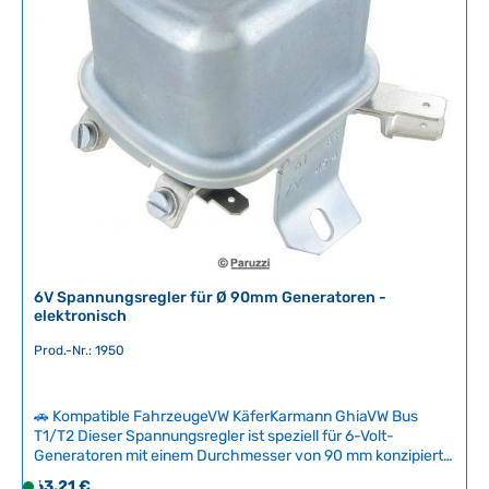
f
ü
g
b
a
r
,
L
i
e
f
e
r
6V Spannungsregler für Ø 90mm Generatoren -
z
elektronisch
e
Prod.-Nr.: 1950
i
t
:
🚗 Kompatible FahrzeugeVW KäferKarmann GhiaVW Bus
2
T1/T2 Dieser Spannungsregler ist speziell für 6-Volt-
-
Generatoren mit einem Durchmesser von 90 mm konzipiert
5
und wird direkt am Generator montiert. Volkswagen wählte
Regulärer Preis:
63,21 €
S