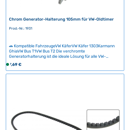
z
e
i
Chrom Generator-Halterung 105mm für VW-Oldtimer
t
:
Prod.-Nr.: 1931
2
-
🚗 Kompatible FahrzeugeVW KäferVW Käfer 1303Karmann
5
GhiaVW Bus T1VW Bus T2 Die verchromte
T
Generatorhalterung ist die ideale Lösung für alle VW-
a
Oldtimer mit 105mm Generatoren und verbindet
Regulärer Preis:
g
7,69 €
S
Funktionalität mit optischer Eleganz. Eine stabile und
e
o
korrosionsbeständige Befestigung ist essentiell, da eine
f
beschädigte oder rostige Halterung zu erheblichen
Motorschäden führen kann. Lieferumfang: Halterung mit
o
kompletten Montagematerialien. Technische Daten
r
HerkunftslandTaiwan Original VW-Nummer113903141B
t
v
e
r
f
ü