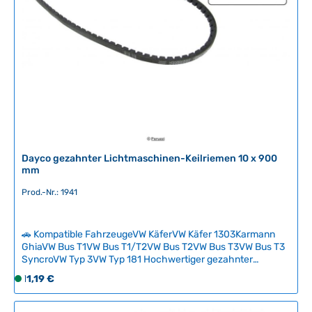
g
b
a
r
,
L
i
e
f
e
r
Dayco gezahnter Lichtmaschinen-Keilriemen 10 x 900
z
mm
e
Prod.-Nr.: 1941
i
t
:
🚗 Kompatible FahrzeugeVW KäferVW Käfer 1303Karmann
2
GhiaVW Bus T1VW Bus T1/T2VW Bus T2VW Bus T3VW Bus T3
-
SyncroVW Typ 3VW Typ 181 Hochwertiger gezahnter
5
Keilriemen von Dayco für die Lichtmaschine, 10 mm breit bei
Regulärer Preis:
11,19 €
S
T
900 mm Außenumfang. Der gezahnte Riemen bietet
o
a
deutlich besseren Grip als die original verbauten glatten
f
Keilriemen aus den 60er und 70er Jahren und überzeugt
g