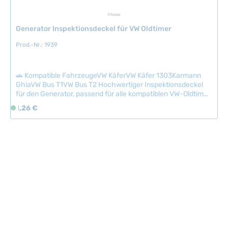
e
r
Generator Inspektionsdeckel für VW Oldtimer
z
e
Prod.-Nr.: 1939
i
t
🚗 Kompatible FahrzeugeVW KäferVW Käfer 1303Karmann
:
GhiaVW Bus T1VW Bus T2 Hochwertiger Inspektionsdeckel
2
für den Generator, passend für alle kompatiblen VW-Oldtimer.
-
Der Deckel ermöglicht einen einfachen Zugriff auf die
Regulärer Preis:
5
1,26 €
S
Generatorinspektionsfläche und ist essenziell für
T
o
regelmäßige Wartungsarbeiten. Original-Design und sichere
a
f
Befestigung sorgen für zuverlässigen Halt und
authentisches Aussehen. Technische Daten
g
o
HerkunftslandMexiko Original VW-Nummer111903531
e
r
t
v
e
r
f
ü
g