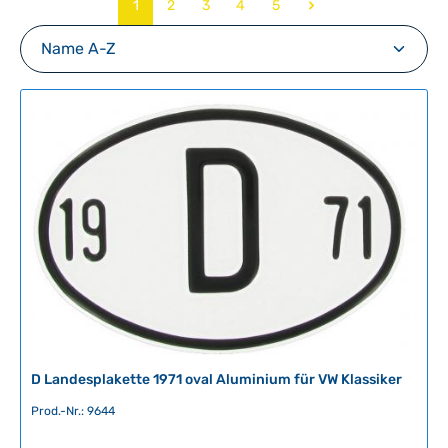
Seite
Seite
Seite
Seite
Seite
1
2
3
4
5
D Landesplakette 1971 oval Aluminium für VW Klassiker
Prod.-Nr.: 9644