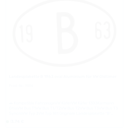
montiert und ist mit passenden Halterungen für VW-Modelle
r
-
verschiedener Baujahre erhältlich. Authentisches Zubehör
t
5
für jeden VW-Klassiker, das sich einfach und
v
werkzeugfreundlich anbringen lässt. Technische Daten
T
e
HerkunftslandBelgien
a
r
g
f
e
ü
g
b
a
r
,
Landesplakette B 1963 oval Aluminium für VW Oldtimer
L
i
Prod.-Nr.: 9556
e
f
🚗 Kompatible FahrzeugeVW KäferVW Käfer 1303Karmann
e
GhiaVW Bus T1VW Bus T1/T2VW Bus T2VW Bus T3VW Bus T3
r
SyncroVW Typ 3VW Typ 181 Originale Landesplakette "B"
z
(Bundesrepublik Deutschland) im Baujahr 1963 für VW-
Regulärer Preis:
13,74 €
S
e
Oldtimer. Das ovale Aluminiumschild mit weißem Grund und
o
i
schwarzen Reliefbuchstaben ist ein authentisches