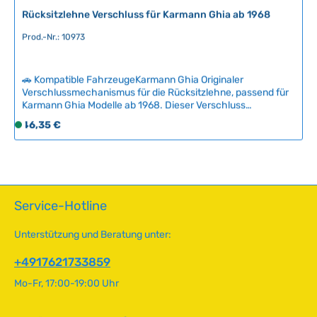
g
Rücksitzlehne Verschluss für Karmann Ghia ab 1968
b
a
Prod.-Nr.: 10973
r
,
L
🚗 Kompatible FahrzeugeKarmann Ghia Originaler
Verschlussmechanismus für die Rücksitzlehne, passend für
i
Karmann Ghia Modelle ab 1968. Dieser Verschluss
e
ermöglicht das sichere Umklappen der Rückenlehne und ist
f
Regulärer Preis:
46,35 €
S
essentiell für den korrekten Betrieb des Sitzsystems.Das
e
o
Verschlussteil ist in gutem Originalzustand und eine
r
f
zuverlässige Lösung für die Restauration oder Reparatur
z
Ihres Liebhaberfahrzeugs. Technische Daten
o
HerkunftslandUSA Original VW-Nummer141885589A
e
r
i
t
Service-Hotline
t
v
:
e
Unterstützung und Beratung unter:
2
r
-
f
+4917621733859
5
ü
Mo-Fr, 17:00-19:00 Uhr
T
g
a
b
g