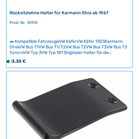
e
r
Rücksitzlehne Halter für Karmann Ghia ab 1967
z
Prod.-Nr.: 10970
e
i
t
🚗 Kompatible FahrzeugeVW KäferVW Käfer 1303Karmann
:
GhiaVW Bus T1VW Bus T1/T2VW Bus T2VW Bus T3VW Bus T3
2
SyncroVW Typ 3VW Typ 181 Originaler Halter für die
-
Rücksitzlehne, passend für Karmann Ghia ab Baujahr 1967.
Regulärer Preis:
13,35 €
S
5
Dieser Befestigungsteil sorgt für sichere Fixierung und
o
korrekte Positionierung der Rückenlehne. Hochwertige
T
f
Reproduktion in Originalqualität für authentische
a
Restaurationen. Technische Daten HerkunftslandUSA
o
g
Original VW-Nummer143885563
r
e
t
v
e
r
f
ü
g