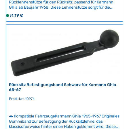
Rücklehnenstütze für den Rücksitz, passend für Karmann
Ghia ab Baujahr 1968. Diese Lehnenstütze sorgt für die
sichere Fixierung der Rückenlehne und ist ein wichtiges
Regulärer Preis:
51,19 €
S
Verschleißteil bei Restaurationen. Hochwertige
o
Nachfertigung in Originalqualität. Technische Daten
f
HerkunftslandChina Original VW-Nummer141885563A,
141885564
o
r
t
v
e
r
f
ü
g
Rücksitz Befestigungsband Schwarz für Karmann Ghia
b
65-67
a
Prod.-Nr.: 10974
r
,
L
🚗 Kompatible FahrzeugeKarmann Ghia 1965–1967 Originales
i
Gummiband zur Befestigung der Rücksitzlehne, das
e
klassischerweise hinter einen Haken geklemmt wird. Dieses