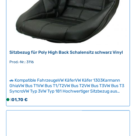
i
e
f
e
r
z
e
i
t
Sitzbezug für Poly High Back Schalensitz schwarz Vinyl
:
Prod.-Nr.: 3116
2
-
5
🚗 Kompatible FahrzeugeVW KäferVW Käfer 1303Karmann
T
GhiaVW Bus T1VW Bus T1/T2VW Bus T2VW Bus T3VW Bus T3
a
SyncroVW Typ 3VW Typ 181 Hochwertiger Sitzbezug aus
g
schwarzem Vinyl mit gepolsterter Innenseite für den Poly
Regulärer Preis:
101,70 €
S
High Back Schalensitz. Der Bezug lässt sich dank zwei
e
o
praktischer Druckknöpfe schnell und einfach montieren
f
sowie entfernen und bietet maximalen Komfort bei
klassischen Fahrten. Die Befestigungspunkte für 4- oder 5-
o
Punkt-Gurte bleiben auch bei Verwendung des Sitzbezugs
r
vollständig erhalten. Technische Daten HerkunftslandChina
t