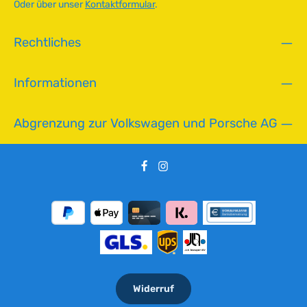
Oder über unser
Kontaktformular
.
a
r
,
Rechtliches
L
i
Informationen
e
f
e
Abgrenzung zur Volkswagen und Porsche AG
r
z
e
i
t
:
2
-
5
T
a
g
Widerruf
e