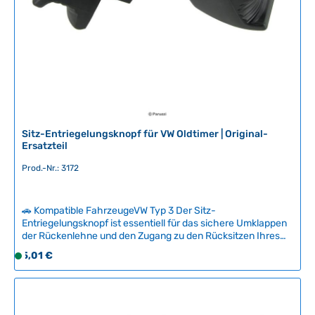
a
r
,
L
i
e
f
e
r
Sitz-Entriegelungsknopf für VW Oldtimer | Original-
z
Ersatzteil
e
Prod.-Nr.: 3172
i
t
:
🚗 Kompatible FahrzeugeVW Typ 3 Der Sitz-
2
Entriegelungsknopf ist essentiell für das sichere Umklappen
-
der Rückenlehne und den Zugang zu den Rücksitzen Ihres
5
VW-Klassikers. Mit den Jahren verhärten und reißen die
Regulärer Preis:
5,01 €
S
T
originalen Knöpfe oft, wodurch sie nicht mehr zuverlässig
o
a
halten und leicht verloren gehen können.Dieses
f
hochwertige Ersatzteil stellt die volle Funktionalität wieder
g
her und überzeugt durch robuste Verarbeitung und perfekte
o
e
Passform für alle kompatiblen VW-Oldtimer. Technische
r