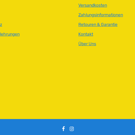
r
Versandkosten
,
Zahlungsinformationen
L
i
z
Retouren & Garantie
e
elehrungen
Kontakt
f
e
Über Uns
r
z
e
i
t
:
2
-
5
T
a
g
e