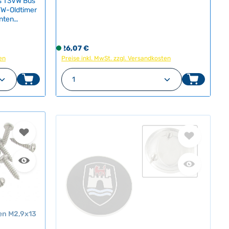
s T3VW Bus
Oldtimer. Das Emblem lässt sich flexibel
VW-Oldtimer
montieren: auf der Motorhaube in den
r
anten
Original-Löchern oder auf dem
z
ichen
Kofferraumdeckel mit optionalen
e
ertige
Befestigungsklammern.Durch die robuste
i
exibel an
Chromausführung besticht das Emblem mit
Regulärer Preis:
26,07 €
S
t
ingen und
dauerhafter Brillanz und authentischem
en
Preise inkl. MwSt. zzgl. Versandkosten
o
:
gsclips
Glanz. Eine einfache Montage und
f
en um die Anzahl zu erhöhen oder zu red
oder benutze die Schaltflächen um die A
ib den gewünschten Wert ein oder benutz
Produkt Anzahl: Gib den gewü
henen
universelle Kompatibilität machen dieses
2
o
Ein
Zubehör zum Muss für die Restauration oder
-
r
nthusiasten,
Aufwertung Ihres Klassikers. Technische
5
t
ren
Daten HerkunftslandChina Länge15 cm
T
v
a
e20 cm
e
g
r
e
f
ü
g
b
a
r
,
en M2,9x13
L
Emailliertes Wolfsburg Emblem 63mm