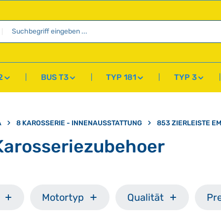
2
BUS T3
TYP 181
TYP 3
A
8 KAROSSERIE - INNENAUSSTATTUNG
853 ZIERLEISTE 
Karosseriezubehoer
Motortyp
Qualität
Pre