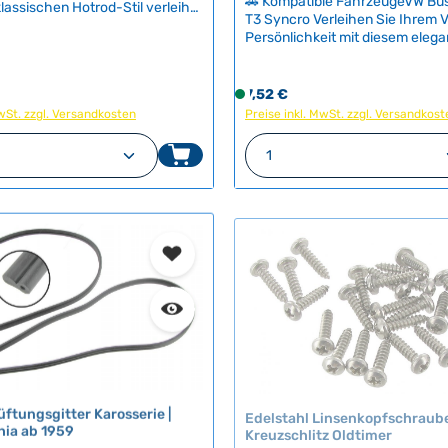
🚗 Kompatible FahrzeugeVW Bu
lassischen Hotrod-Stil verleiht
T3 Syncro Verleihen Sie Ihrem 
r
timer eine individuelle Note
Persönlichkeit mit diesem eleg
z
cht es Ihnen, Ihrem Fahrzeug
Chrom-Emblem im handschriftl
nlichen Namen zu geben.Das
e
Streetmachine-Stil. Das hochw
lich gestaltete Script-Emblem
i
Schriftzug-Emblem lässt sich fl
eis:
Regulärer Preis:
7,52 €
S
vorgebohrte Löcher und
t
verschiedenen Positionen anbr
MwSt. zzgl. Versandkosten
Preise inkl. MwSt. zzgl. Versandkost
o
e Befestigungsclips einfach und
:
wird mit praktischen Befestigun
ert.Ideal zur Personalisierung
f
n Wert ein oder benutze die Schaltfläch
t Anzahl: Gib den gewünschten Wert ein 
Produkt Anzahl: G
montiert – einfach die vorgese
2
nerung von Kotflügel,
o
Löcher bohren und befestigen. 
-
oder Seitenpaneel – ein
r
authentisches Accessoire für E
es Accessoire für echte
5
t
die ihren Klassiker individualisie
lassischer Volkswagen.
T
möchten. Technische Daten
v
ftslandTaiwan
a
HerkunftslandTaiwan Läng
e
cm
g
r
e
f
ü
g
b
a
r
,
Edelstahl Linsenkopfschraub
ftungsgitter Karosserie |
Kreuzschlitz Oldtimer
ia ab 1959
L