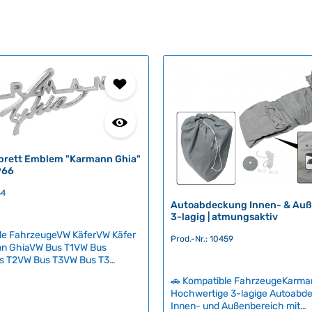
rett Emblem "Karmann Ghia"
966
54
Autoabdeckung Innen- & Auße
3-lagig | atmungsaktiv
le FahrzeugeVW KäferVW Käfer
Prod.-Nr.: 10459
n GhiaVW Bus T1VW Bus
s T2VW Bus T3VW Bus T3
yp 3VW Typ 181 Hochwertiges
🚗 Kompatible FahrzeugeKarma
rett-Emblem mit "Karmann
Hochwertige 3-lagige Autoabde
tzug für Modelle ab 1966. Dieses
Innen- und Außenbereich mit
mblem ist ein