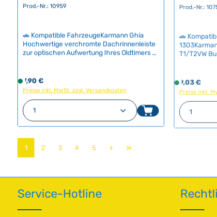
i
i
Prod.-Nr.: 107
Prod.-Nr.: 10959
e
e
f
f
e
e
🚗 Kompatib
🚗 Kompatible FahrzeugeKarmann Ghia
r
r
1303Karman
Hochwertige verchromte Dachrinnenleiste
T1/T2VW Bu
z
z
zur optischen Aufwertung Ihres Oldtimers –
SyncroVW T
eine klassische Verschönerung, die bereits
e
e
Gummidicht
in den 1960er und 1970er Jahren beliebt
i
i
Lüftungsgit
war. Die Montage ist denkbar einfach: Die
Regulärer Preis:
Regulärer Pr
7,90 €
S
9,03 €
S
t
t
spezielle Ko
Kunststoffblende wird um die vorhandene
Preise inkl. MwSt. zzgl. Versandkosten
o
Preise inkl. 
o
:
:
geschlossen
Dachrinne herum festgezogen und sorgt für
f
f
2
2
zuverlässig 
einen gepflegten, modernen Look. Optional
Produkt Anzahl: Gib den gewünschte
Produk
o
o
Lackaufbau 
-
-
erhältlich sind polierte Edelstahl-
r
r
Aluminiumei
Endkappen und Befestigungsschrauben für
5
5
Ersatzdichtu
einen professionellen Abschluss.
t
t
T
T
Lüftungsschl
Technische Daten
v
v
a
a
Seite
Seite
Seite
Seite
Seite
wichtiges Det
1
2
3
4
5
HerkunftslandDeutschland Original VW-
e
e
g
g
Luxusaussta
Nummer143853421, 143853422 Länge2 x
r
r
e
e
Sportwagens bewahrt
160 cm MaterialVerchromter Kunststoff
f
f
HerkunftslandUSA O
ü
ü
Nummer141
Service-Hotline
Rechtl
g
g
b
b
a
a