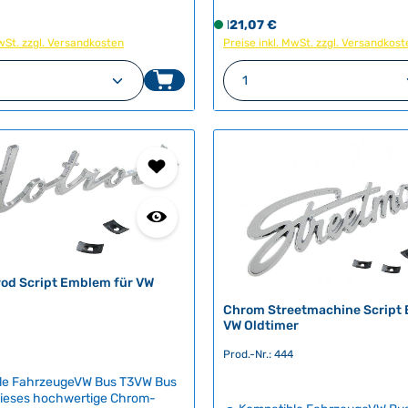
atmungsaktivem, gepräägtem 
tisches Erkennungszeichen und
eis:
Regulärer Preis:
121,07 €
S
ideal zum Schutz vor Staub, S
m Innenraum authentische
Witterungseinflüssen in der Gar
MwSt. zzgl. Versandkosten
Preise inkl. MwSt. zzgl. Versandkost
o
ik. Das Emblem wird ohne
unter freiem Himmel.Die wasser
f
selemente geliefert – diese
n Wert ein oder benutze die Schaltfläch
t Anzahl: Gib den gewünschten Wert ein 
Produkt Anzahl: G
schimmelresistente Abdeckung l
optional hinzufügen.
o
und Feuchtigkeit zirkulieren, so
nftslandChina
r
Kondenswasser unter der Abde
W-Nummer141853911
t
entweichen kann und das Fahr
v
trocknet – keine Beschädigung
Feuchtestau.Mit verstärkten
e
Befestigungspunkten, mitgeliefe
r
Spannschnur und praktischer
f
Aufbewahrungstasche für sich
ü
Lagerung und einfache Handha
g
Technische Daten Herku
b
a
od Script Emblem für VW
r
Chrom Streetmachine Script
,
VW Oldtimer
L
i
Prod.-Nr.: 444
e
ble FahrzeugeVW Bus T3VW Bus
f
Dieses hochwertige Chrom-
e