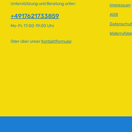
r
r
Unterstützung und Beratung unter:
Impressum
,
,
AGB
+4917621733859
L
L
i
i
Datenschut
Mo-Fr, 17:00-19:00 Uhr
e
e
Widerrufsb
f
f
e
e
Oder über unser
Kontaktformular
.
r
r
z
z
e
e
i
i
t
t
:
:
2
2
-
-
5
5
T
T
a
a
g
g
e
e