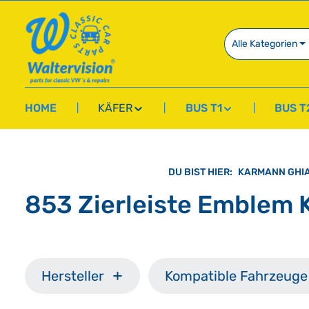
springen
Zur Hauptnavigation springen
Alle Kategorien
HOME
KÄFER
BUS T1
BUS T
DU BIST HIER:
KARMANN GHI
853 Zierleiste Emblem 
Hersteller
Kompatible Fahrzeuge