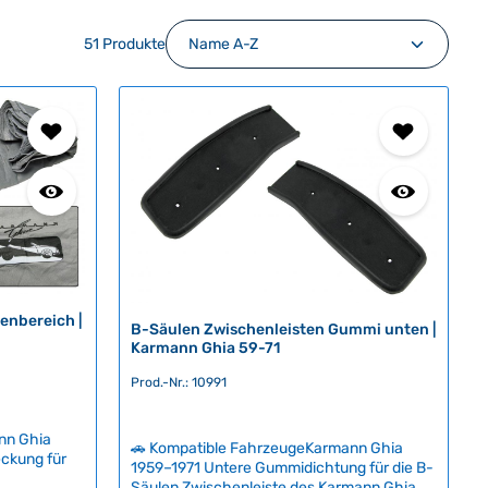
51 Produkte
nbereich |
B-Säulen Zwischenleisten Gummi unten |
Karmann Ghia 59-71
Prod.-Nr.: 10991
nn Ghia
🚗 Kompatible FahrzeugeKarmann Ghia
ckung für
1959–1971 Untere Gummidichtung für die B-
Säulen Zwischenleiste des Karmann Ghia