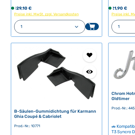
Spezialwerkzeug erforderlich.
charakteris
Regulärer Preis:
Regulärer Pr
129,10 €
S
21,90 €
S
Authentisches Zubehörteil aus reinem
verleiht de
Preise inkl. MwSt. zzgl. Versandkosten
o
Preise inkl. 
o
Aluminium, das Ihrem Klassiker den
Originalopt
perfekten Oldtimer-Look verleiht.
f
f
Befestigung
Produkt Anzahl: Gib den gewünschte
Produk
Technische Daten HerkunftslandChina
können Sie 
o
o
Technische Daten Herku
r
r
Original V
t
t
v
v
e
e
r
r
f
f
ü
ü
g
g
b
b
a
a
Chrom Hotr
r
r
Oldtimer
,
,
Prod.-Nr.: 445
L
L
B-Säulen-Gummidichtung für Karmann
i
i
Ghia Coupé & Cabriolet
e
e
Prod.-Nr.: 10771
🚗 Kompati
f
f
T3 Syncro 
e
e