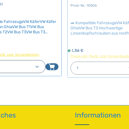
i
Prod.-Nr.: 10506
51
e
f
e
🚗 Kompatible FahrzeugeVW Kä
le FahrzeugeVW KäferVW Käfer
r
GhiaVW Bus T3 Hochwertige
n GhiaVW Bus T1VW Bus
Linsenkopfschrauben aus rostf
s T2VW Bus T3VW Bus T3
z
mit Kreuzschlitz (PZ 2,9 x 13 mm)
yp 3VW Typ 181 Hochwertige
e
klassisches Normteil für versc
ung zwischen Karosserie und
i
Anwendungen an Ihrem Volksw
ter für den Karmann Ghia. Die
eis:
Regulärer Preis:
2,36 €
S
t
Oldtimer. Diese hochwertigen
nstruktion mit offener und
MwSt. zzgl. Versandkosten
Preise inkl. MwSt. zzgl. Versandkost
o
:
Edelstahlschrauben sind speziell
er Seite dämpft Vibrationen
f
2
Restauration und Wartung von K
und schützt gleichzeitig den
n Wert ein oder benutze die Schaltfläch
t Anzahl: Gib den gewünschten Wert ein 
Produkt Anzahl: G
o
Karmann Ghias und T3 Bullis ent
vor Beschädigungen durch die
-
worden und überzeugen durch i
r
nsätze.Originalgetreue
5
Korrosionsbeständigkeit und au
ng für die charakteristischen
t
T
Optik. Bei sichtbarer Montage k
itze in der Motorhaube – ein
v
a
polierten Köpfe zusätzlich auf 
ailteil, das die
e
g
gebracht werden. Technische Daten
ttung dieses legendären
r
e
HerkunftslandDeutschland Original VW-
. Technische Daten
f
NummerN0139541, N139541
riginal VW-
Durchmesser2.9 mm Länge13 mm
ü
853657A
SchraubenkopfPhilips
iches
Informationen
g
b
a