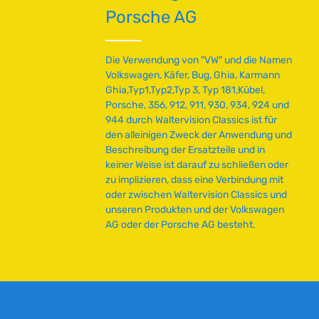
r
Porsche AG
,
L
i
Die Verwendung von "VW" und die Namen
e
Volkswagen, Käfer, Bug, Ghia, Karmann
f
Ghia,Typ1,Typ2,Typ 3, Typ 181,Kübel,
e
Porsche, 356, 912, 911, 930, 934, 924 und
r
944 durch Waltervision Classics ist für
z
den alleinigen Zweck der Anwendung und
e
Beschreibung der Ersatzteile und in
i
keiner Weise ist darauf zu schließen oder
t
zu implizieren, dass eine Verbindung mit
:
oder zwischen Waltervision Classics und
2
unseren Produkten und der Volkswagen
-
AG oder der Porsche AG besteht.
5
T
a
g
e