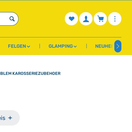
Du hast 0 Produkte auf dem Mer
Warenkorb enth
FELGEN
GLAMPING
NEUHEITEN
EMBLEM KAROSSERIEZUBEHOER
is