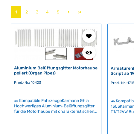
Seite
Seite
Seite
Seite
Seite
1
2
3
4
5
Aluminium Belüftungsgitter Motorhaube
Armaturenb
poliert (Organ Pipes)
Script ab 1
Prod.-Nr.: 10423
Prod.-Nr.: 171
🚗 Kompatible FahrzeugeKarmann Ghia
🚗 Kompatib
Hochwertiges Aluminium-Belüftungsgitter
1303Karman
für die Motorhaube mit charakteristischen
T1/T2VW Bu
polierten Zierleisten im klassischen Organ-
SyncroVW T
Pipes-Design. Das Gitter wird werkzeuglos
Armaturenb
montiert und lässt sich einfach durch
Ghia" Schrif
Biegen der Klemmleisten befestigen – kein
klassische E