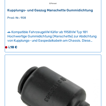
Kupplungs- und Gaszug Manschette Gummidichtung
Prod.-Nr.: 908
🚗 Kompatible FahrzeugeVW Käfer ab 1958VW Typ 181
Hochwertige Gummidichtung (Manschette) zur Abdichtung
von Kupplungs- und Gaspedalkabeln am Chassis. Diese
Hülse verhindert das Eindringen von Feuchtigkeit und
Regulärer Preis:
5,18 €
D
Schmutz an der Durchführungsstelle.Ideal als Ersatz für
e
verschlissene oder rissig gewordene Originalteile. Das
r
elastische Gummi gewährleistet eine sichere Befestigung
und zuverlässige Dichtung über Jahre hinweg. Technische
z
Daten HerkunftslandChina Original VW-Nummer113701293C
e
i
t
n
i
c
h
t