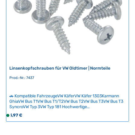
v
HerkunftslandDeutschland Original VW-Nummer311721363
e
r
f
ü
g
b
a
r
,
L
Linsenkopfschrauben für VW Oldtimer | Normteile
i
e
Prod.-Nr.: 7437
f
e
r
🚗 Kompatible FahrzeugeVW KäferVW Käfer 1303Karmann
z
GhiaVW Bus T1VW Bus T1/T2VW Bus T2VW Bus T3VW Bus T3
SyncroVW Typ 3VW Typ 181 Hochwertige
e
Linsenkopfschrauben nach Volkswagen-Normteile-
i
Regulärer Preis:
3,97 €
S
Standard (N-Referenz) für zuverlässige Befestigungen an
t
o
Ihrem VW-Oldtimer. Diese universell einsetzbaren
:
f
Befestigungselemente sind schwer zu finden, aber essentiell
2
für authentische Restaurierungen und Wartungsarbeiten.
o