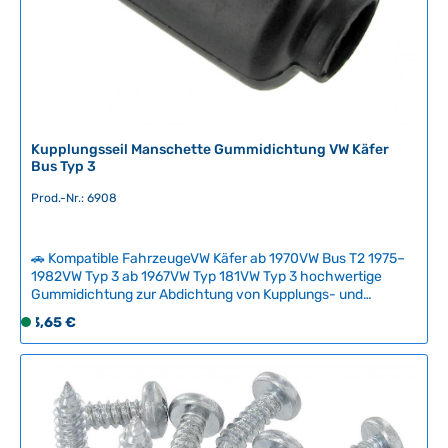
v
e
r
f
ü
g
b
Kupplungsseil Manschette Gummidichtung VW Käfer
a
Bus Typ 3
r
Prod.-Nr.: 6908
🚗 Kompatible FahrzeugeVW Käfer ab 1970VW Bus T2 1975–
1982VW Typ 3 ab 1967VW Typ 181VW Typ 3 hochwertige
Gummidichtung zur Abdichtung von Kupplungs- und
Gaspedalkabeln am Chassis. Diese Manschette verhindert
Regulärer Preis:
3,65 €
S
das Eindringen von Feuchtigkeit und Schmutz an den
o
Durchführungspunkten und sorgt für eine zuverlässige
f
Abdichtung.Bei Rissen oder Verschleiß des Gummis ist ein
Austausch notwendig, um Korrosion und Funktionsstörungen
o
zu vermeiden. Die Manschette ist für verschiedene VW-
r
Modelle ab 1970 konzipiert und ein wichtiges Verschleißteil
t
der Originalausstattung. Technische Daten