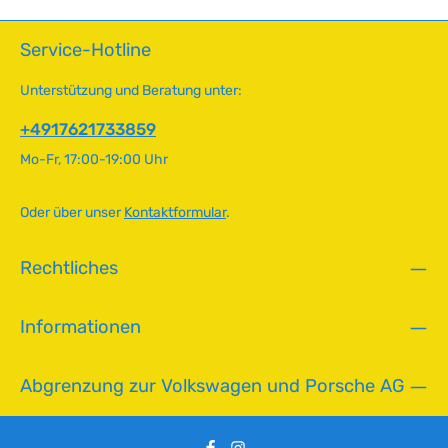
-
Verwenden Sie die von Volkswagen vorgeschriebenen
r
Normteile und sichern Sie damit die Langlebigkeit und
5
t
Service-Hotline
Sicherheit Ihres Fahrzeugs. Technische Daten
T
v
HerkunftslandDeutschland Original VW-NummerN139691,
a
e
N0139694 Durchmesser4.8 mm Länge16 mm
Unterstützung und Beratung unter:
g
r
MaterialVerzinkter Stahl SchraubenkopfPhilips
e
f
+4917621733859
ü
Mo-Fr, 17:00-19:00 Uhr
g
b
a
Oder über unser
Kontaktformular
.
r
,
Rechtliches
L
i
e
Informationen
f
e
r
Abgrenzung zur Volkswagen und Porsche AG
z
e
i