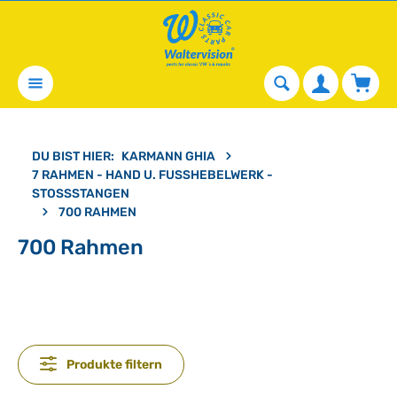
alt springen
Waren
DU BIST HIER:
KARMANN GHIA
7 RAHMEN - HAND U. FUSSHEBELWERK - S
TOSSSTANGEN
700 RAHMEN
700 Rahmen
Produkte filtern