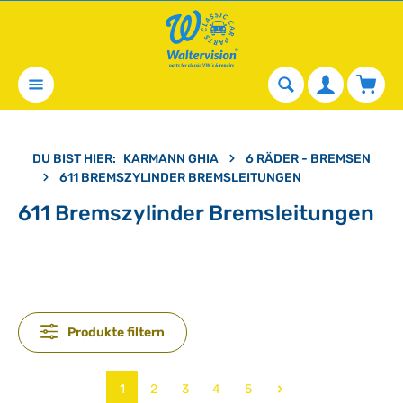
alt springen
Waren
DU BIST HIER:
KARMANN GHIA
6 RÄDER - BREMSEN
611 BREMSZYLINDER BREMSLEITUNGEN
611 Bremszylinder Bremsleitungen
Produkte filtern
Seite
Seite
Seite
Seite
Seite
1
2
3
4
5