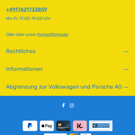
f
ü
+4917621733859
g
Mo-Fr, 17:00-19:00 Uhr
b
a
r
Oder über unser
Kontaktformular
.
,
L
Rechtliches
i
e
f
Informationen
e
r
z
Abgrenzung zur Volkswagen und Porsche AG
e
i
t
:
2
-
5
T