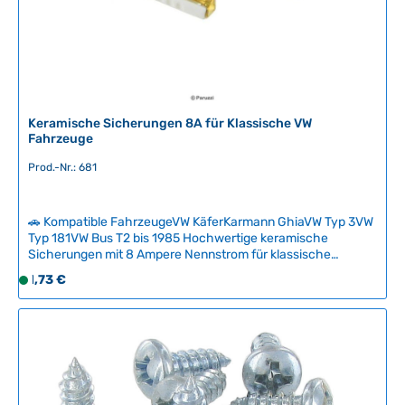
L
i
e
f
e
r
Keramische Sicherungen 8A für Klassische VW
z
Fahrzeuge
e
Prod.-Nr.: 681
i
t
:
🚗 Kompatible FahrzeugeVW KäferKarmann GhiaVW Typ 3VW
2
Typ 181VW Bus T2 bis 1985 Hochwertige keramische
-
Sicherungen mit 8 Ampere Nennstrom für klassische
5
Fahzeugelektrik. Diese robusten Sicherungen schützen
Regulärer Preis:
1,73 €
S
T
zuverlässig vor Kurzschlüssen und Überlastungen und sind
o
a
deutlich resistenter gegen Korrosion als ältere
f
Ausführungen. Wir empfehlen, mehrere Exemplare zu lagern
g
– für den Austausch im Falle eines Defekts und als
o
e
Ersatzteile für unterwegs. Technische Daten
r
HerkunftslandChina Original VW-NummerN171211, N0171211
t
v