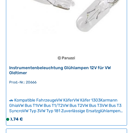
g
b
a
r
,
L
i
e
f
e
r
Instrumentenbeleuchtung Glühlampen 12V für VW
z
Oldtimer
e
Prod.-Nr.: 20666
i
t
:
🚗 Kompatible FahrzeugeVW KäferVW Käfer 1303Karmann
2
GhiaVW Bus T1VW Bus T1/T2VW Bus T2VW Bus T3VW Bus T3
-
SyncroVW Typ 3VW Typ 181 Zuverlässige Ersatzglühlampen
5
für die Instrumentenbeleuchtung Ihrer klassischen
Regulärer Preis:
0,74 €
S
T
Volkswagen. Diese 12V-Lampen sind essenziell, um Ihre
o
a
Armaturenbrettbeleuchtung und Kontrollleuchten in vollem
f
Glanz erstrahlen zu lassen.Als Oldtimer-Besitzer sollten Sie
g