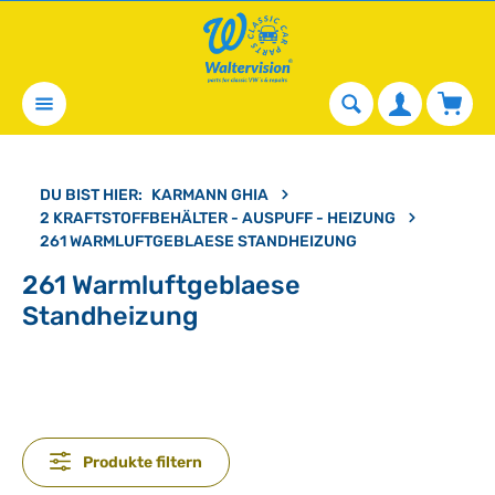
alt springen
Waren
DU BIST HIER:
KARMANN GHIA
2 KRAFTSTOFFBEHÄLTER - AUSPUFF - HEIZUNG
261 WARMLUFTGEBLAESE STANDHEIZUNG
261 Warmluftgeblaese
Standheizung
Produkte filtern