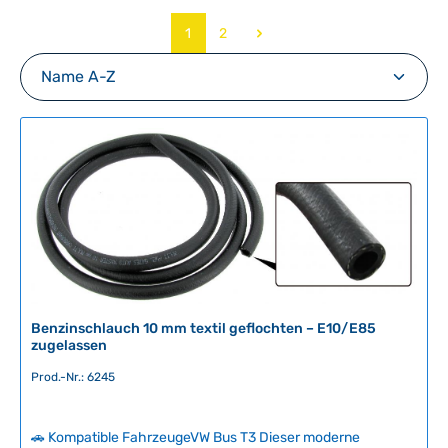
Seite
Seite
1
2
Benzinschlauch 10 mm textil geflochten – E10/E85
zugelassen
Prod.-Nr.: 6245
🚗 Kompatible FahrzeugeVW Bus T3 Dieser moderne