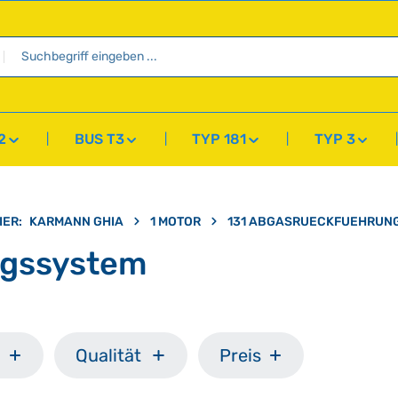
2
BUS T3
TYP 181
TYP 3
IER:
KARMANN GHIA
1 MOTOR
131 ABGASRUECKFUEHRUN
ngssystem
Qualität
Preis