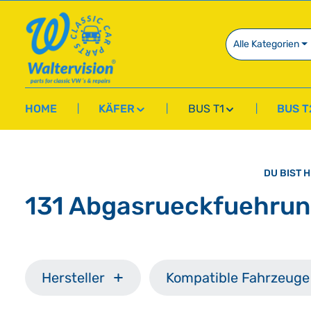
springen
Zur Hauptnavigation springen
Alle Kategorien
HOME
KÄFER
BUS T1
BUS T
DU BIST H
131 Abgasrueckfuehru
Hersteller
Kompatible Fahrzeuge