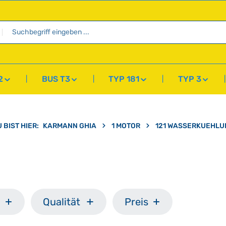
2
BUS T3
TYP 181
TYP 3
 BIST HIER:
KARMANN GHIA
1 MOTOR
121 WASSERKUEHLU
Qualität
Preis