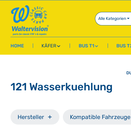
springen
Zur Hauptnavigation springen
Alle Kategorien
HOME
KÄFER
BUS T1
BUS T
DU
121 Wasserkuehlung
Hersteller
Kompatible Fahrzeuge