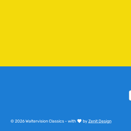
e
r
z
e
i
t
:
2
-
5
T
a
g
e
© 2026 Waltervision Classics - with
by
Zenit Design