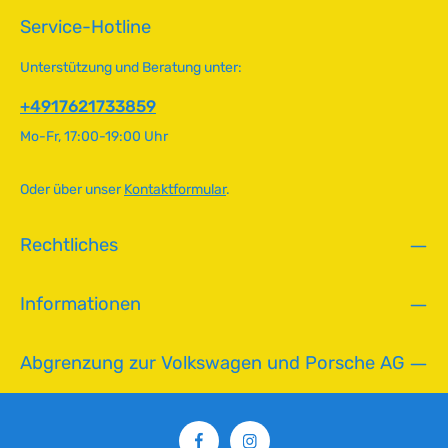
5
Bereich einsetzbar. Technische Daten
r
Service-Hotline
T
HerkunftslandDeutschland Original VW-NummerN120971,
t
a
N0120973 Außendurchmesser8 mm Höhe1.5 mm
v
Innendurchmesser4,3 mm (M4)
g
Unterstützung und Beratung unter:
e
e
r
+4917621733859
f
Mo-Fr, 17:00-19:00 Uhr
ü
g
b
Oder über unser
Kontaktformular
.
a
r
Rechtliches
,
L
i
Informationen
e
f
e
Abgrenzung zur Volkswagen und Porsche AG
r
z
e
i