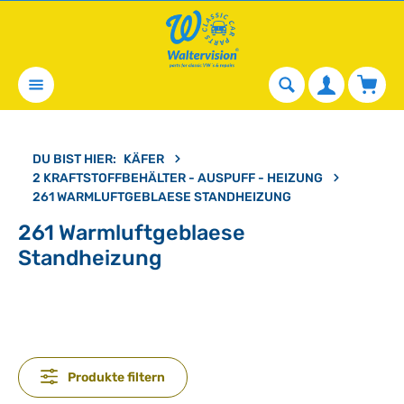
alt springen
Waren
DU BIST HIER:
KÄFER
2 KRAFTSTOFFBEHÄLTER - AUSPUFF - HEIZUNG
261 WARMLUFTGEBLAESE STANDHEIZUNG
261 Warmluftgeblaese
Standheizung
Produkte filtern