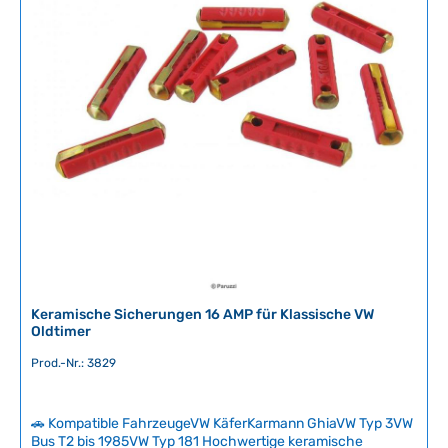
e
r
f
ü
g
b
a
r
,
L
i
e
f
e
r
Keramische Sicherungen 16 AMP für Klassische VW
z
Oldtimer
e
Prod.-Nr.: 3829
i
t
:
🚗 Kompatible FahrzeugeVW KäferKarmann GhiaVW Typ 3VW
2
Bus T2 bis 1985VW Typ 181 Hochwertige keramische