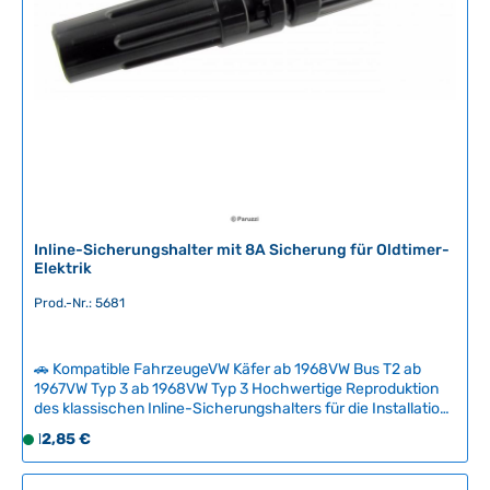
g
b
a
r
,
L
i
e
f
e
r
Inline-Sicherungshalter mit 8A Sicherung für Oldtimer-
z
Elektrik
e
Prod.-Nr.: 5681
i
t
:
🚗 Kompatible FahrzeugeVW Käfer ab 1968VW Bus T2 ab
2
1967VW Typ 3 ab 1968VW Typ 3 Hochwertige Reproduktion
-
des klassischen Inline-Sicherungshalters für die Installation
5
zusätzlicher elektrischer Verbraucher wie
Regulärer Preis:
12,85 €
S
T
Nebelscheinwerfer, Standheizung oder Radio – ideal für
o
a
werkstattferne Nachrüstungen bei Klassikern.Der
f
Sicherungshalter wird mit einer 8-Ampere-Sicherung
g