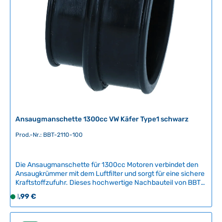
eine fachgerechte Montage und optimale Funktion
g
sicherzustellen. Technische Daten Original VW-Nummer021
b
127 303A
a
r
,
L
i
e
f
e
r
Ansaugmanschette 1300cc VW Käfer Type1 schwarz
z
e
Prod.-Nr.: BBT-2110-100
i
t
Die Ansaugmanschette für 1300cc Motoren verbindet den
:
Ansaugkrümmer mit dem Luftfilter und sorgt für eine sichere
2
Kraftstoffzufuhr. Dieses hochwertige Nachbauteil von BBT
-
Production aus Belgien gewährleistet optimale Motorleistung
Regulärer Preis:
1,99 €
5
S
und Zuverlässigkeit.Kompatible Fahrzeuge:VW Käfer Type1
T
o
1300ccVW Karmann Ghia Type1 1300ccQualität:
a
f
Hochwertiges Nachbauteil von BBT Production,