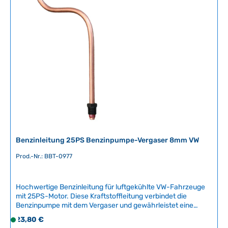
qualifizierte Fachwerkstatt wird empfohlen, um korrekte
f
Passform und optimale Funktion zu
ü
gewährleisten.Artikelnummer: BBT-2110-010 Technische
g
Daten Original VW-Nummer113 129 729B
b
a
r
,
L
i
e
f
e
r
Benzinleitung 25PS Benzinpumpe-Vergaser 8mm VW
z
e
Prod.-Nr.: BBT-0977
i
t
Hochwertige Benzinleitung für luftgekühlte VW-Fahrzeuge
:
mit 25PS-Motor. Diese Kraftstoffleitung verbindet die
2
Benzinpumpe mit dem Vergaser und gewährleistet eine
-
sichere und zuverlässige Kraftstoffversorgung Ihres
Regulärer Preis:
23,80 €
5
S
Oldtimers.Kompatible Fahrzeuge:VW Käfer (luftgekühlt)VW