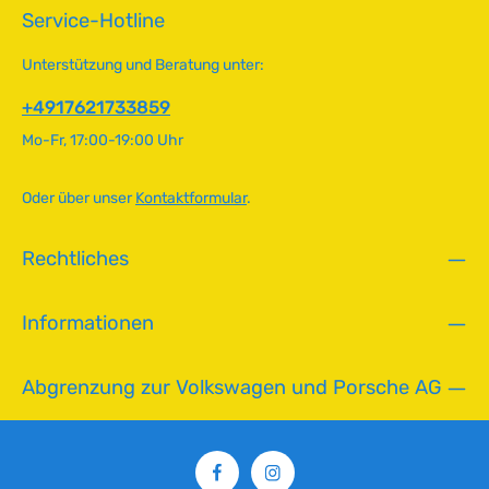
Technische Daten HerkunftslandBrasilien Original VW-
o
Service-Hotline
Nummer311821122B, 311821121B
r
t
Unterstützung und Beratung unter:
v
e
+4917621733859
r
Mo-Fr, 17:00-19:00 Uhr
f
ü
g
Oder über unser
Kontaktformular
.
b
a
Rechtliches
r
,
L
Informationen
i
e
f
Abgrenzung zur Volkswagen und Porsche AG
e
r
z
e