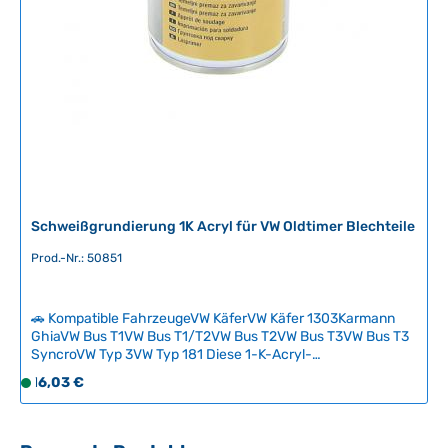
Schweißgrundierung 1K Acryl für VW Oldtimer Blechteile
Prod.-Nr.: 50851
🚗 Kompatible FahrzeugeVW KäferVW Käfer 1303Karmann
GhiaVW Bus T1VW Bus T1/T2VW Bus T2VW Bus T3VW Bus T3
SyncroVW Typ 3VW Typ 181 Diese 1-K-Acryl-
Schweißgrundierung bietet zuverlässigen Korrosionsschutz
Regulärer Preis:
16,03 €
S
für Blechteilreparaturen und ist speziell für das
o
anschließende Schweißen entwickelt worden. Im Gegensatz
f
zu Zinkspray können Sie direkt durch diese Grundierung
hindurch punktschweißen oder schutzgasschweißen, ohne
o