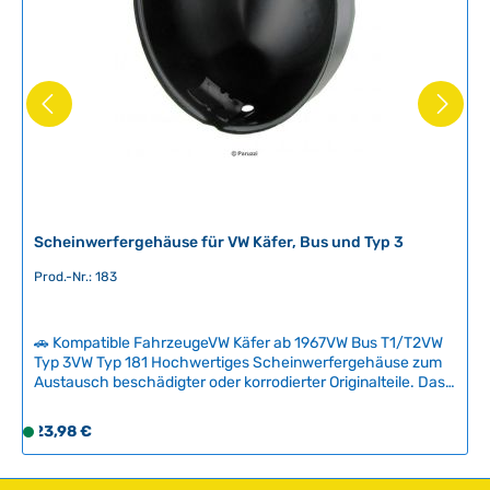
r
,
L
i
e
f
e
r
z
e
i
Scheinwerfergehäuse für VW Käfer, Bus und Typ 3
t
Prod.-Nr.: 183
:
2
-
🚗 Kompatible FahrzeugeVW Käfer ab 1967VW Bus T1/T2VW
5
Typ 3VW Typ 181 Hochwertiges Scheinwerfergehäuse zum
T
Austausch beschädigter oder korrodierter Originalteile. Das
Gehäuse ermöglicht die Restauration des
a
Scheinwerferrings, während die komplette
g
Regulärer Preis:
23,98 €
S
Scheinwerfereinheit erhalten bleibt. Bei Modellen mit zwei
e
o
Befestigungslöchern muss das nicht benötigte Loch durch
f
Aufschweißen einer Platte verschlossen werden.