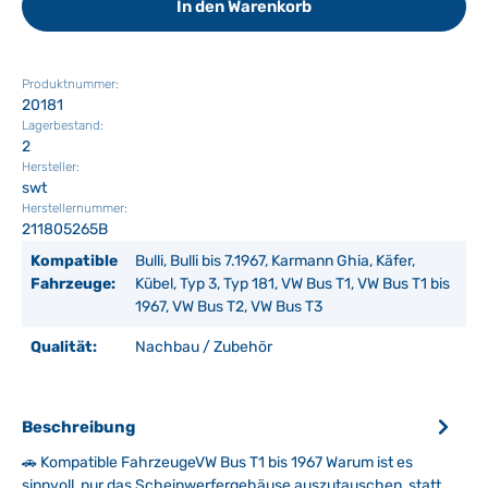
In den Warenkorb
Produktnummer:
20181
Lagerbestand:
2
Hersteller:
swt
Herstellernummer:
211805265B
Kompatible
Bulli, Bulli bis 7.1967, Karmann Ghia, Käfer,
Fahrzeuge:
Kübel, Typ 3, Typ 181, VW Bus T1, VW Bus T1 bis
1967, VW Bus T2, VW Bus T3
Qualität:
Nachbau / Zubehör
Beschreibung
🚗 Kompatible FahrzeugeVW Bus T1 bis 1967 Warum ist es
sinnvoll, nur das Scheinwerfergehäuse auszutauschen, statt