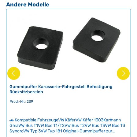
z
Produktgalerie überspringen
Andere Modelle
e
i
t
n
i
c
h
t
v
e
r
f
ü
Gummipuffer Karosserie-Fahrgestell Befestigung
Rücksitzbereich
g
b
Prod.-Nr.: 239
a
r
🚗 Kompatible FahrzeugeVW KäferVW Käfer 1303Karmann
GhiaVW Bus T1VW Bus T1/T2VW Bus T2VW Bus T3VW Bus T3
SyncroVW Typ 3VW Typ 181 Original-Gummipuffer zur
Befestigung der Karosserie am Fahrgestell in Höhe der