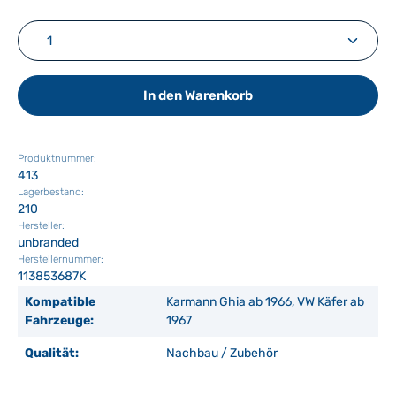
Produkt Anzahl: Gib den gewünschten Wert ein ode
In den Warenkorb
Produktnummer:
413
Lagerbestand:
210
Hersteller:
unbranded
Herstellernummer:
113853687K
Kompatible
Karmann Ghia ab 1966, VW Käfer ab
Fahrzeuge:
1967
Qualität:
Nachbau / Zubehör