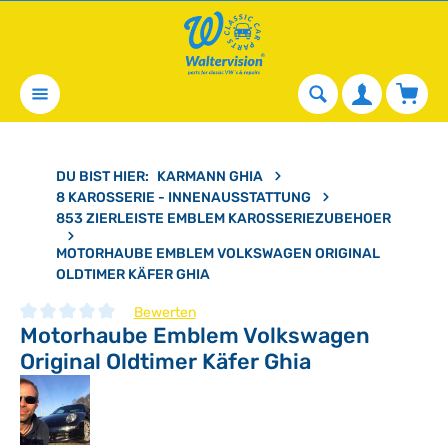
alt springen
Waren
DU BIST HIER:
KARMANN GHIA
8 KAROSSERIE - INNENAUSSTATTUNG
853 ZIERLEISTE EMBLEM KAROSSERIEZUBEHOER
MOTORHAUBE EMBLEM VOLKSWAGEN ORIGINAL
OLDTIMER KÄFER GHIA
Bewerten
Motorhaube Emblem Volkswagen
Durchschnittliche Bewertung von 0 von 5 Sternen
Original Oldtimer Käfer Ghia