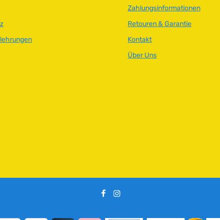
kräftig
Zahlungsinformationen
 30 cm
ig
z
Retouren & Garantie
Verdunsten
elehrungen
Kontakt
bhängig
Über Uns
Sie mit dem