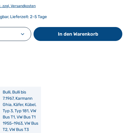
t. zzgl. Versandkosten
gbar, Lieferzeit: 2-5 Tage
Anzahl: Gib den gewünschten Wert ein od
In den Warenkorb
Bulli, Bulli bis
7.1967, Karmann
Ghia, Käfer, Kübel,
Typ 3, Typ 181, VW
Bus T1, VW Bus T1
1955–1963, VW Bus
T2, VW Bus T3