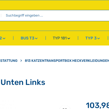
2
BUS T3
TYP 181
TYP 3
SSTATTUNG
813 KATZENTRANSPORTBOX HECKVERKLEIDUNGE
 Unten Links
103,9