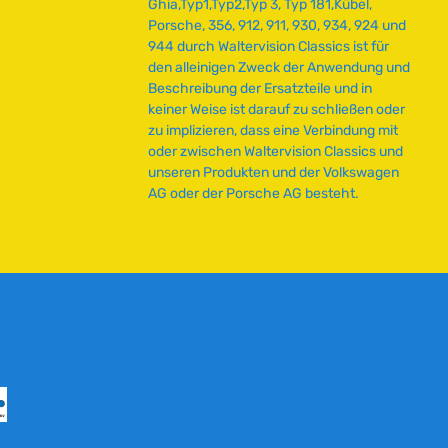
Ghia,Typ1,Typ2,Typ 3, Typ 181,Kübel,
r
Porsche, 356, 912, 911, 930, 934, 924 und
z
944 durch Waltervision Classics ist für
e
den alleinigen Zweck der Anwendung und
i
Beschreibung der Ersatzteile und in
t
keiner Weise ist darauf zu schließen oder
:
zu implizieren, dass eine Verbindung mit
2
oder zwischen Waltervision Classics und
-
unseren Produkten und der Volkswagen
5
AG oder der Porsche AG besteht.
T
a
g
e