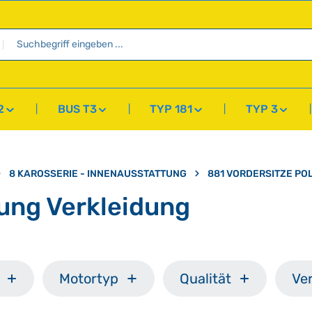
2
BUS T3
TYP 181
TYP 3
8 KAROSSERIE - INNENAUSSTATTUNG
881 VORDERSITZE P
rung Verkleidung
Motortyp
Qualität
Ve