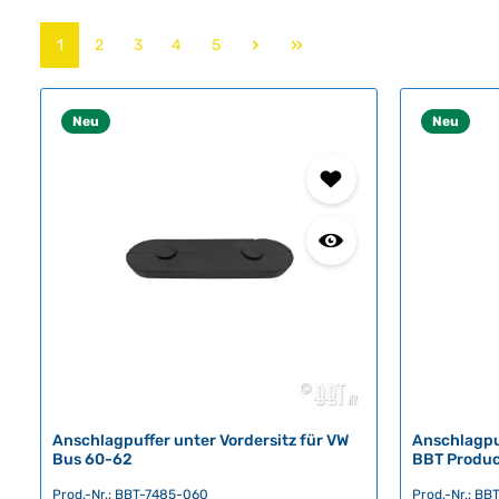
Seite
Seite
Seite
Seite
Seite
1
2
3
4
5
Neu
Neu
Anschlagpuffer unter Vordersitz für VW
Anschlagpu
Bus 60-62
BBT Produc
Prod.-Nr.: BBT-7485-060
Prod.-Nr.: B