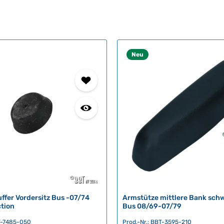
Neu
ffer Vordersitz Bus -07/74
Armstütze mittlere Bank schw
tion
Bus 08/69-07/79
BT-7485-050
Prod.-Nr.: BBT-3595-210