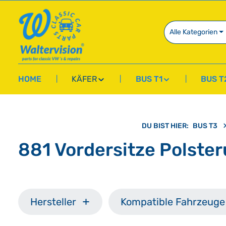
springen
Zur Hauptnavigation springen
Alle Kategorien
HOME
KÄFER
BUS T1
BUS T
DU BIST HIER:
BUS T3
881 Vordersitze Polste
Hersteller
Kompatible Fahrzeuge