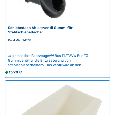
b
e
a
r
,
L
i
Schiebedach Ablassventil Gummi für
Stahlschiebedächer
e
f
Prod.-Nr.: 24738
e
r
z
🚗 Kompatible FahrzeugeVW Bus T1/T2VW Bus T3
e
Gummiventil für die Entwässerung von
i
Stahlschiebedächern. Das Ventil wird an den
Ablassschläuchen montiert und sorgt für sichere
t
Regulärer Preis:
33,90 €
S
Wasserableitung, während es gleichzeitig das Eindringen von
:
o
Spritzwasser verhindert. Verschleißteil für die
2
f
Dachentwässerung, das bei Undichtigkeiten ausgetauscht
-
werden sollte. Technische Daten HerkunftslandDeutschland
o
5
Original VW-Nummer241877243
r
T
t
a
v
g
e
e