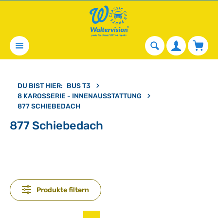
alt springen
Waren
DU BIST HIER:
BUS T3
8 KAROSSERIE - INNENAUSSTATTUNG
877 SCHIEBEDACH
877 Schiebedach
Produkte filtern