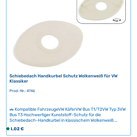
r
Schiebedachmechanismus erforderlich. Technische Daten
T
t
HerkunftslandDeutschland Original VW-Nummer117877433
a
v
g
e
e
r
f
ü
g
b
a
r
,
Schiebedach Handkurbel Schutz Wolkenweiß für VW
L
Klassiker
i
e
Prod.-Nr.: 4746
f
e
🚗 Kompatible FahrzeugeVW KäferVW Bus T1/T2VW Typ 3VW
r
Bus T3 Hochwertiger Kunststoff-Schutz für die
z
Schiebedach-Handkurbel in klassischem Wolkenweiß.
e
Dieser Verschlusschutz verhindert das Herunterfallen der
Regulärer Preis:
4,02 €
S
i
Kurbel und schützt die empfindliche Fingerplatte vor UV-
o
t
Strahlung und Verschleiß.Der Schutzmechanismus ist