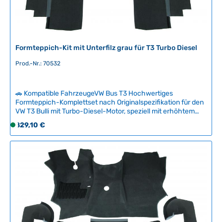
Formteppich-Kit mit Unterfilz grau für T3 Turbo Diesel
Prod.-Nr.: 70532
🚗 Kompatible FahrzeugeVW Bus T3 Hochwertiges
Formteppich-Komplettset nach Originalspezifikation für den
VW T3 Bulli mit Turbo-Diesel-Motor, speziell mit erhöhtem
Getriebetunnel gefertigt.Das umfangreiche Kit beinhaltet
Regulärer Preis:
829,10 €
S
Fahrerhauptmatte mit Fersenauflage, vorgeformte
o
Radkastenmatten, Teppichteile um die Sitzpodeste,
f
originalgetreue Fußmatten vorne und hinten, Trittstufe sowie
einen kompletten Satz Unterfilz für optimalen Komfort und
o
Schalldämmung.Alle Teppichteile sind präzise zugeschnitten
r
und in der eleganten Farbe Mausgrau erhältlich – ein
t
authentisches Upgrade für den klassischen Bulli-
v
Innenraum. Technische Daten HerkunftslandGroßbritannien
e
r
f