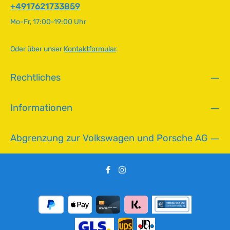
f
+4917621733859
ü
Mo-Fr, 17:00-19:00 Uhr
g
b
a
Oder über unser
Kontaktformular
.
r
,
Rechtliches
L
i
e
Informationen
f
e
r
Abgrenzung zur Volkswagen und Porsche AG
z
e
i
t
:
2
-
5