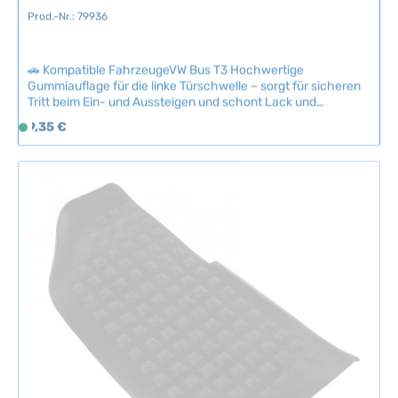
Prod.-Nr.: 79936
🚗 Kompatible FahrzeugeVW Bus T3 Hochwertige
Gummiauflage für die linke Türschwelle – sorgt für sicheren
Tritt beim Ein- und Aussteigen und schont Lack und
Chromteile vor Beschädigungen.Die verschleißfeste
Regulärer Preis:
9,35 €
S
Gummiauflage mit strukturiertem Profil ist ein häufiger
o
Verschleißteil, das nach Jahren der Nutzung erneuert
f
werden sollte.Passend für VW T3 Bulli und kompatible
Modelle. Technische Daten HerkunftslandGroßbritannien
o
Original VW-Nummer251863735
r
t
v
e
r
f
ü
g
b
a
r