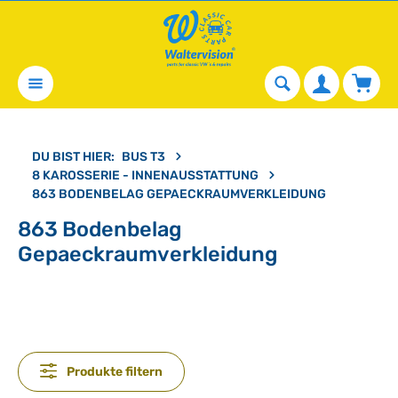
alt springen
Waren
DU BIST HIER:
BUS T3
8 KAROSSERIE - INNENAUSSTATTUNG
863 BODENBELAG GEPAECKRAUMVERKLEIDUNG
863 Bodenbelag
Gepaeckraumverkleidung
Produkte filtern