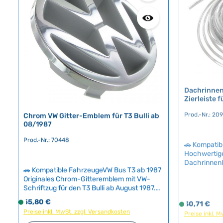
abgedeckt. Technische Daten
f
f
HerkunftslandDeutschland Original VW-
ü
ü
Nummer255853305
g
g
b
b
a
a
r
r
,
,
L
L
Dachrinnenl
i
i
Zierleiste 
e
e
f
f
Prod.-Nr.: 20
Chrom VW Gitter-Emblem für T3 Bulli ab
e
e
08/1987
r
r
Prod.-Nr.: 70448
🚗 Kompatib
z
z
Hochwertige
e
e
Dachrinnenl
i
i
Verschöneru
🚗 Kompatible FahrzeugeVW Bus T3 ab 1987
t
t
Montage erf
Originales Chrom-Gitteremblem mit VW-
:
:
um die vorh
Schriftzug für den T3 Bulli ab August 1987.
2
2
aufwändige 
Dieses klassische Emblem war typisch für
Regulärer Preis:
Regulärer Pr
55,80 €
S
30,71 €
S
Abschluss s
-
-
die späteren Produktionsjahre des
Preise inkl. MwSt. zzgl. Versandkosten
o
Preise inkl. 
o
Endkappen a
legendären Bullis und verleiht Ihrer
5
5
f
f
Befestigung