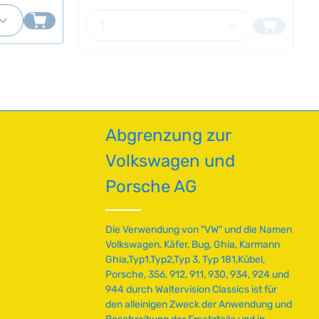
f
T
Bullus bis 1967 an Heck- und Seitenfenstern
en um die Anzahl zu erhöhen oder zu red
oder benutze die Schaltflächen um die A
ib den gewünschten Wert ein oder benutz
Produkt Anzahl: Gib den gewü
 Ghia
o
sowie zu späteren Modellen ab 1967
a
anderen VW-
ausschließlich am Heckfenster. Einfache
r
g
te Accessoire
Montage mit passendem
t
e
Befestigungsmaterial. Technische Daten
v
HerkunftslandDeutschland Original VW-
e
Nummer241853441
r
f
ü
Abgrenzung zur
g
b
Volkswagen und
a
r
Porsche AG
,
L
i
Die Verwendung von "VW" und die Namen
e
Volkswagen, Käfer, Bug, Ghia, Karmann
f
Ghia,Typ1,Typ2,Typ 3, Typ 181,Kübel,
e
Porsche, 356, 912, 911, 930, 934, 924 und
r
944 durch Waltervision Classics ist für
z
den alleinigen Zweck der Anwendung und
e