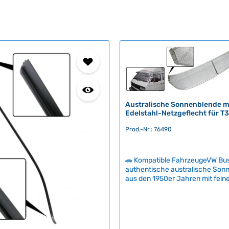
Australische Sonnenblende m
Edelstahl-Netzgeflecht für T
Prod.-Nr.: 76490
🚗 Kompatible FahrzeugeVW Bus
authentische australische Son
aus den 1950er Jahren mit fei
Edelstahl-Netzgeflecht – die b
Alternative zum späteren Plexig
Das rostfreie Stahlgeflecht bric
Sonnenlicht wirksam ab und sor
angenehme Kühle im Fahrzeugi