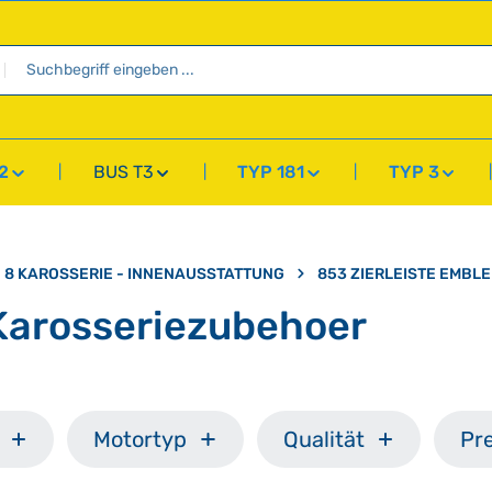
2
BUS T3
TYP 181
TYP 3
8 KAROSSERIE - INNENAUSSTATTUNG
853 ZIERLEISTE EMB
Karosseriezubehoer
Motortyp
Qualität
Pre