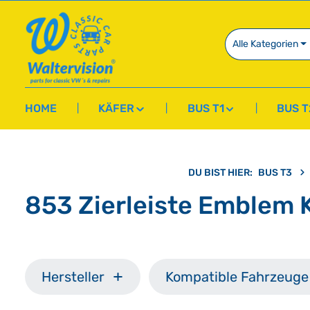
springen
Zur Hauptnavigation springen
Alle Kategorien
HOME
KÄFER
BUS T1
BUS T
DU BIST HIER:
BUS T3
853 Zierleiste Emblem 
Hersteller
Kompatible Fahrzeuge