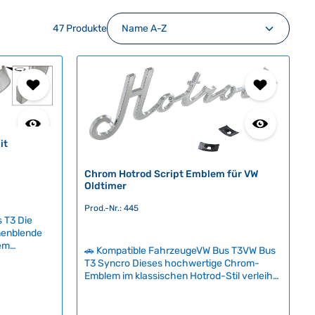
47 Produkte
it
3
Chrom Hotrod Script Emblem für VW
Oldtimer
Prod.-Nr.: 445
 T3 Die
nenblende
nem
🚗 Kompatible FahrzeugeVW Bus T3VW Bus
ewährte
T3 Syncro Dieses hochwertige Chrom-
las-Modell.
Emblem im klassischen Hotrod-Stil verleiht
ht das
Ihrem VW-Oldtimer eine individuelle Note
gt für
und ermöglicht es Ihnen, Ihrem Fahrzeug
nneren,
einen persönlichen Namen zu geben.Das