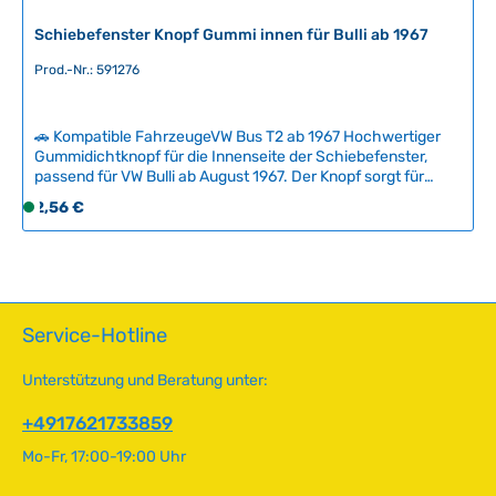
Schiebefenster Knopf Gummi innen für Bulli ab 1967
Prod.-Nr.: 591276
🚗 Kompatible FahrzeugeVW Bus T2 ab 1967 Hochwertiger
Gummidichtknopf für die Innenseite der Schiebefenster,
passend für VW Bulli ab August 1967. Der Knopf sorgt für
sichere Befestigung und dichtet das Fenster zuverlässig ab.
Regulärer Preis:
2,56 €
S
Originalersatzteil in bewährter Qualität für die Restauration
o
und Instandhaltung Ihres Klassikers. Technische Daten
f
HerkunftslandTürkei Original VW-Nummer281847737
o
r
t
Service-Hotline
v
e
Unterstützung und Beratung unter:
r
f
+4917621733859
ü
Mo-Fr, 17:00-19:00 Uhr
g
b