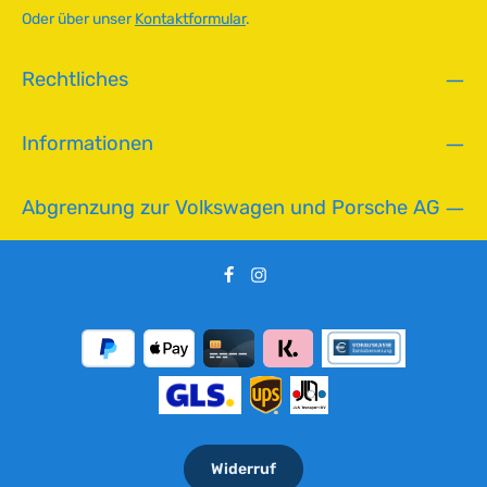
a
Oder über unser
Kontaktformular
.
r
,
Rechtliches
L
i
e
Informationen
f
e
r
Abgrenzung zur Volkswagen und Porsche AG
z
e
i
t
:
2
-
5
T
a
g
Widerruf
e