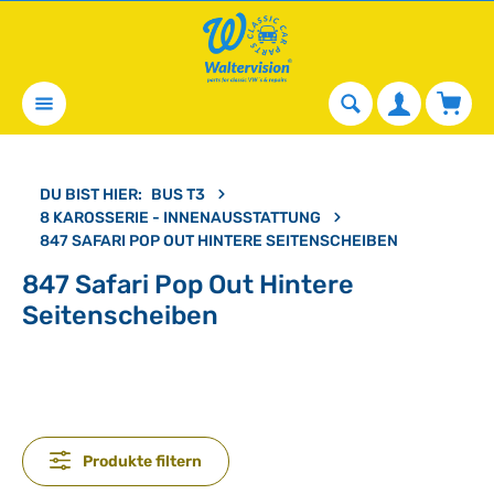
alt springen
Waren
DU BIST HIER:
BUS T3
8 KAROSSERIE - INNENAUSSTATTUNG
847 SAFARI POP OUT HINTERE SEITENSCHEIBEN
847 Safari Pop Out Hintere
Seitenscheiben
Produkte filtern