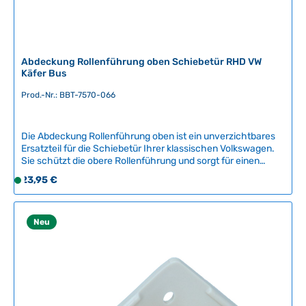
Abdeckung Rollenführung oben Schiebetür RHD VW
Käfer Bus
Prod.-Nr.: BBT-7570-066
Die Abdeckung Rollenführung oben ist ein unverzichtbares
Ersatzteil für die Schiebetür Ihrer klassischen Volkswagen.
Sie schützt die obere Rollenführung und sorgt für einen
sauberen, professionellen Look an Ihrer
Regulärer Preis:
23,95 €
S
Fahrzeugtür.Kompatible Fahrzeuge:VW KäferVW Bus T1VW
o
Bus T2VW Bus T3VW Typ 181Dieses Nachbauteil wird von
f
BBT Production in Belgien hergestellt und entspricht den
hohen Qualitätsstandards für Oldtimer-Ersatzteile. Der
o
Neu
Einbau durch eine Fachwerkstatt wird empfohlen, um
r
optimale Passform und Funktionalität zu
t
gewährleisten.Artikelnummer: BBT-7570-066 Technische
v
Daten Original VW-Nummer211 843 485A
e
r