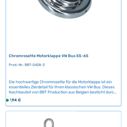
a
r
,
L
i
e
f
e
r
Chromrosette Motorklappe VW Bus 55-65
z
e
Prod.-Nr.: BBT-0428-2
i
t
Die hochwertige Chromrosette für die Motorklappe ist ein
:
essentielles Zierdetail für Ihren klassischen VW Bus. Dieses
2
Nachbauteil von BBT Production aus Belgien besticht durch
-
authentische Optik und solide Verarbeitung, die das
Regulärer Preis:
7,94 €
5
S
charakteristische Erscheinungsbild Ihres Oldtimers
T
o
bewahrt.Kompatible Fahrzeuge:VW Bus T1 (März 1955 - Juli
a
f
1965)Qualität und Einbau:Dieses Ersatzteil ist ein
zuverlässiges Nachbauteil des belgischen
g
o
Qualitätsherstellers BBT Production. Der Einbau durch eine
e
r