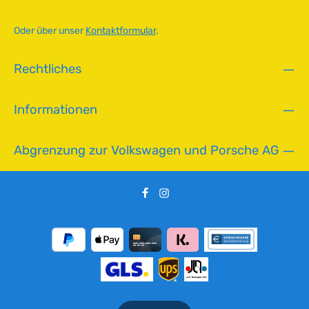
a
r
Oder über unser
Kontaktformular
.
,
L
Rechtliches
i
e
f
Informationen
e
r
z
Abgrenzung zur Volkswagen und Porsche AG
e
i
t
:
2
-
5
T
a
g
e