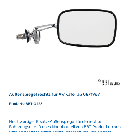
fachgerechte Installation und optimale Funktion zu
e
gewährleisten.
r
f
ü
g
b
a
r
,
L
i
e
f
e
r
Außenspiegel rechts für VW Käfer ab 08/1967
z
e
Prod.-Nr.: BBT-0463
i
t
Hochwertiger Ersatz-Außenspiegel für die rechte
:
Fahrzeugseite. Dieses Nachbauteil von BBT Production aus
2