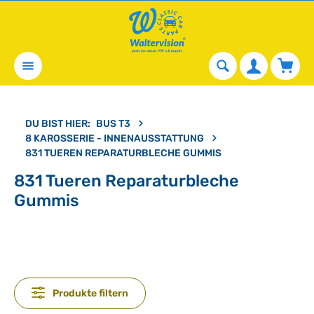
alt springen
Waren
DU BIST HIER:
BUS T3
8 KAROSSERIE - INNENAUSSTATTUNG
831 TUEREN REPARATURBLECHE GUMMIS
831 Tueren Reparaturbleche
Gummis
Produkte filtern