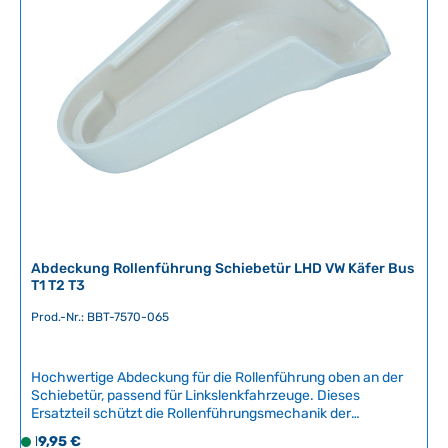
f
ü
g
b
a
r
,
L
i
e
f
e
r
Abdeckung Rollenführung Schiebetür LHD VW Käfer Bus
z
T1 T2 T3
e
Prod.-Nr.: BBT-7570-065
i
t
:
Hochwertige Abdeckung für die Rollenführung oben an der
2
Schiebetür, passend für Linkslenkfahrzeuge. Dieses
-
Ersatzteil schützt die Rollenführungsmechanik der
5
Schiebetür vor Verschmutzung und Witterungseinflüssen
Regulärer Preis:
19,95 €
S
T