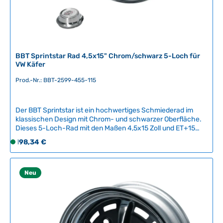
g
b
a
r
BBT Sprintstar Rad 4,5x15" Chrom/schwarz 5-Loch für
VW Käfer
Prod.-Nr.: BBT-2599-455-115
Der BBT Sprintstar ist ein hochwertiges Schmiederad im
klassischen Design mit Chrom- und schwarzer Oberfläche.
Dieses 5-Loch-Rad mit den Maßen 4,5x15 Zoll und ET+15
verleiht Ihrem Oldtimer-VW ein authentisches Rennwagen-
Regulärer Preis:
198,34 €
S
Flair und verbessert das Gesamterscheinungsbild erheblich.
o
Das Rad besticht durch seine zeitlose Optik und robuste
f
Verarbeitung.Kompatible Fahrzeuge:VW Käfer bis Juli
1966Karmann Ghia bis Juli 1966VW Bus bis Juli 1970VW Type
o
Neu
3 bis Juli 1965VW Type 181Qualität & Service:Dieses
r
Ersatzteil ist ein hochwertiges Nachbauteil des belgischen
t
Herstellers BBT Production, bekannt für Qualitätsprodukte
v
für Oldtimer-Enthusiasten. Der fachgerechte Einbau durch
e
eine spezialisierte Fachwerkstatt wird empfohlen, um