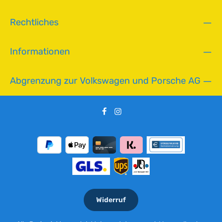
,
L
Rechtliches
i
e
f
Informationen
e
r
z
Abgrenzung zur Volkswagen und Porsche AG
e
i
t
:
2
-
5
T
a
g
e
Widerruf