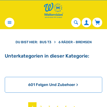
alt springen
Waren
DU BIST HIER:
BUS T3
6 RÄDER - BREMSEN
Unterkategorien in dieser Kategorie:
Kategoriegalerie überspringen
601 Felgen Und Zubehoer
Seite
Seite
Seite
Seite
Seite