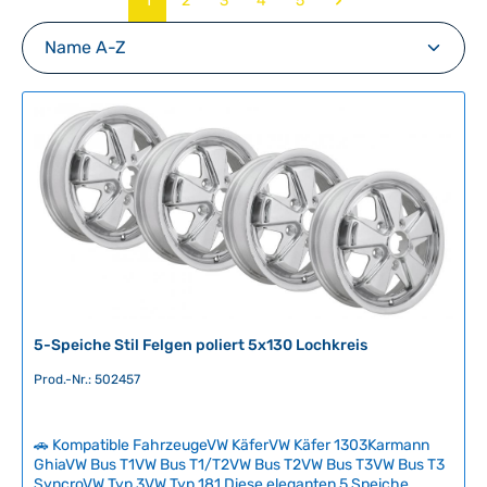
1
2
3
4
5
5-Speiche Stil Felgen poliert 5x130 Lochkreis
Prod.-Nr.: 502457
🚗 Kompatible FahrzeugeVW KäferVW Käfer 1303Karmann
GhiaVW Bus T1VW Bus T1/T2VW Bus T2VW Bus T3VW Bus T3
SyncroVW Typ 3VW Typ 181 Diese eleganten 5 Speiche