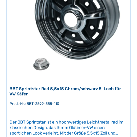
r
optimale Passgenauigkeit und Fahrsicherheit zu
gewährleisten.Artikelnummer: BBT-2599-455-115
f
ü
g
b
a
r
,
L
i
e
f
e
r
BBT Sprintstar Rad 5,5x15 Chrom/schwarz 5-Loch für
z
VW Käfer
e
Prod.-Nr.: BBT-2599-555-110
i
t
:
Der BBT Sprintstar ist ein hochwertiges Leichtmetallrad im
2
klassischen Design, das Ihrem Oldtimer-VW einen
-
sportlichen Look verleiht. Mit der Größe 5,5x15 Zoll und
5