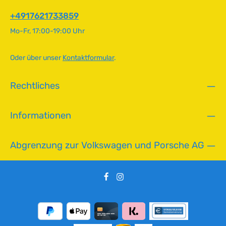
gewährleistet optimale Fahrzeugsicherheit und
f
Funktionalität.Artikelnummer: BBT-1453-3 Technische
ü
+4917621733859
Daten Original VW-Nummer111 511 245A
g
Mo-Fr, 17:00-19:00 Uhr
b
a
r
Oder über unser
Kontaktformular
.
,
L
Rechtliches
i
e
f
Informationen
e
r
z
Abgrenzung zur Volkswagen und Porsche AG
e
i
t
:
2
-
5
T