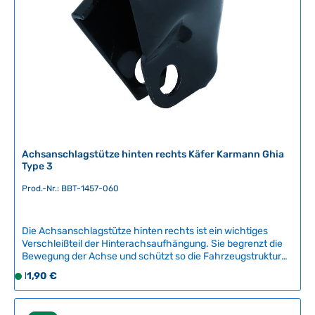
b
a
r
,
L
i
e
f
e
r
Achsanschlagstütze hinten rechts Käfer Karmann Ghia
z
Type 3
e
Prod.-Nr.: BBT-1457-060
i
t
:
Die Achsanschlagstütze hinten rechts ist ein wichtiges
2
Verschleißteil der Hinterachsaufhängung. Sie begrenzt die
-
Bewegung der Achse und schützt so die Fahrzeugstruktur
5
vor Beschädigungen. Dieses Qualitätsnachbauteil von BBT
Regulärer Preis:
11,90 €
S
T
Production aus Belgien bietet zuverlässige Funktion und
o
a
lange Lebensdauer.Kompatible Fahrzeuge:VW Käfer ab
f
August 1959Karmann Ghia ab August 1959VW Type
g