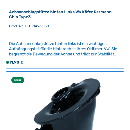
Achsanschlagstütze hinten Links VW Käfer Karmann
Ghia Type3
Prod.-Nr.: BBT-1457-050
Die Achsanschlagstütze hinten links ist ein wichtiges
Aufhängungsteil für die Hinterachse Ihres Oldtimer-VW. Sie
begrenzt die Bewegung der Achse und trägt zur Stabilität
und Fahrsicherheit bei.Kompatible Fahrzeuge:VW Käfer ab
Regulärer Preis:
11,90 €
S
08/1959Karmann Ghia ab 08/1959VW Type 3Qualität:
o
Dieses Ersatzteil ist ein Nachbauteil vom renommierten
f
belgischen Hersteller BBT Production und bietet eine
zuverlässige Alternative zum Original.Montage: Wir
o
Neu
empfehlen den Einbau durch eine fachmännische Werkstatt,
r
um eine sichere und fachgerechte Montage zu
t
gewährleisten.Artikelnummer: BBT-1457-050 Technische
v
Daten Original VW-Nummer131 501 189A
e
r
f
ü
g