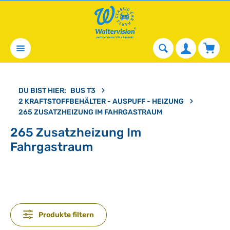
alt springen
Waren
DU BIST HIER:
BUS T3
2 KRAFTSTOFFBEHÄLTER - AUSPUFF - HEIZUNG
265 ZUSATZHEIZUNG IM FAHRGASTRAUM
265 Zusatzheizung Im
Fahrgastraum
Produkte filtern