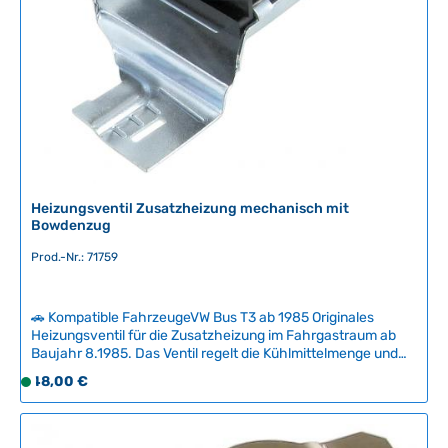
r
,
L
i
e
f
e
r
z
e
Heizungsventil Zusatzheizung mechanisch mit
Bowdenzug
i
t
Prod.-Nr.: 71759
:
2
-
🚗 Kompatible FahrzeugeVW Bus T3 ab 1985 Originales
5
Heizungsventil für die Zusatzheizung im Fahrgastraum ab
Baujahr 8.1985. Das Ventil regelt die Kühlmittelmenge und
T
damit die Heizleistung über ein mechanisches
a
Regulärer Preis:
48,00 €
S
Bowdenzugsystem zum Armaturenbrett. Durch Verschleiß
g
o
können Klemmen oder Undichtigkeiten auftreten – dann ist
e
f
ein Austausch des kompletten Ventils notwendig.Für Modelle
von 8.1982 bis 7.1985 ist eine spezielle Umrüstgabel
o