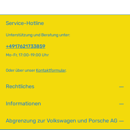
f
die Heizleistung nachlässt oder Undichtigkeiten auftreten –
5
Dichtungsband ist bereits enthalten. Technische Daten
o
T
HerkunftslandDänemark Original VW-Nummer867819121A,
r
a
321819109
t
g
Service-Hotline
v
e
e
Unterstützung und Beratung unter:
r
f
+4917621733859
ü
Mo-Fr, 17:00-19:00 Uhr
g
b
a
Oder über unser
Kontaktformular
.
r
,
Rechtliches
L
i
e
Informationen
f
e
r
Abgrenzung zur Volkswagen und Porsche AG
z
e