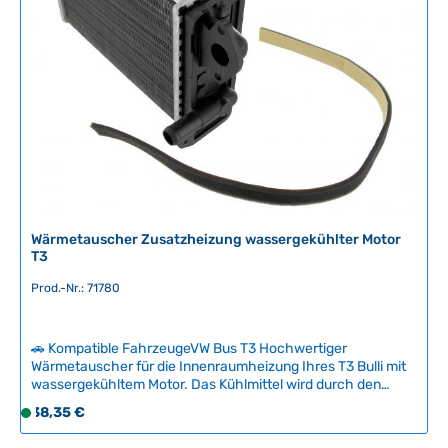
e
t
r
:
f
2
ü
-
g
5
b
T
a
a
r
g
,
e
L
i
e
Wärmetauscher Zusatzheizung wassergekühlter Motor
f
T3
e
Prod.-Nr.: 71780
r
z
e
🚗 Kompatible FahrzeugeVW Bus T3 Hochwertiger
i
Wärmetauscher für die Innenraumheizung Ihres T3 Bulli mit
t
wassergekühltem Motor. Das Kühlmittel wird durch den
:
Wärmetauscher geleitet und erzeugt zusammen mit dem
Regulärer Preis:
38,35 €
S
zusätzlichen Gebläse angenehme Wärmeleistung im
2
o
Fahrgastraum. Der einfache Austausch ist notwendig, wenn
-