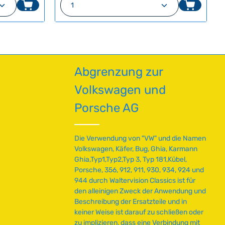
en um die Anzahl zu erhöhen oder zu red
oder benutze die Schaltflächen um die A
ib den gewünschten Wert ein oder benutz
Produkt Anzahl: Gib den gewü
einfachere Wartbarkeit empfehlen wir
erial und
o
hochwertige Kupfer- oder Messingmuttern
rumfang
r
als Ersatz. Technische Daten
estellt
t
HerkunftslandPolen Original VW-
v
Nummer029256251A, 029256252A
e
r
Abgrenzung zur
f
ü
Volkswagen und
g
b
Porsche AG
a
r
,
Die Verwendung von "VW" und die Namen
L
Volkswagen, Käfer, Bug, Ghia, Karmann
i
Ghia,Typ1,Typ2,Typ 3, Typ 181,Kübel,
e
Porsche, 356, 912, 911, 930, 934, 924 und
f
944 durch Waltervision Classics ist für
e
den alleinigen Zweck der Anwendung und
r
Beschreibung der Ersatzteile und in
z
keiner Weise ist darauf zu schließen oder
e
zu implizieren, dass eine Verbindung mit