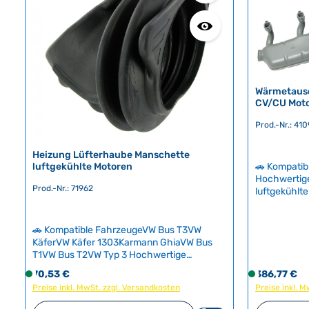
HerkunftslandDänemark Original VW-
c
c
Nummer071256052
h
h
t
t
v
v
e
e
r
r
Wärmetausc
f
f
CV/CU Mot
ü
ü
Prod.-Nr.: 41
g
g
b
b
Heizung Lüfterhaube Manschette
a
a
luftgekühlte Motoren
🚗 Kompatib
r
r
Hochwertige
Prod.-Nr.: 71962
luftgekühlt
Motorcode 
nutzt die A
Fahrzeuginn
🚗 Kompatible FahrzeugeVW Bus T3VW
sicherheitsk
KäferVW Käfer 1303Karmann GhiaVW Bus
Verschleiß 
T1VW Bus T2VW Typ 3 Hochwertige
ausgetausc
Gummimanschette für die Verbindung
Regulärer Preis:
Regulärer Pr
70,53 €
S
386,77 €
S
Befestigung
zwischen Lüftergehäuse und
Preise inkl. MwSt. zzgl. Versandkosten
o
Preise inkl. 
o
diese bestel
Heizungsanschlüssen bei luftgekühlten
f
f
darauf, den
Motoren. Diese kritische Komponente