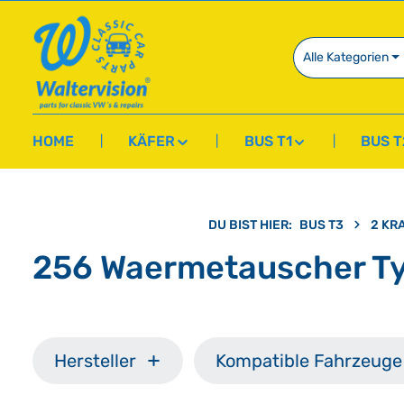
springen
Zur Hauptnavigation springen
Alle Kategorien
HOME
KÄFER
BUS T1
BUS T
DU BIST HIER:
BUS T3
2 KR
256 Waermetauscher Ty
Hersteller
Kompatible Fahrzeuge