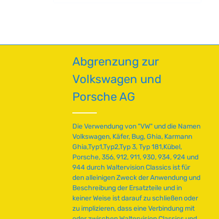
T
gebenen
verwechselt werden, die eine niedrigere
v
eichungen
a
Zugfestigkeit (8.8) aufweisen. Sorgen Sie
e
eitsrisiken
g
für die richtige Härte und Sicherheit bei
r
Ihrem Klassiker. Technische Daten
e
f
HerkunftslandChina Original VW-
N01023823,
ü
NummerN01024411, N01024416, N102441,
Abgrenzung zur
g
N102448 GewindegrößeM8 x 1.25 Länge30
mm MaterialVerzinkter Stahl
b
 Zugbelastung10.9
Volkswagen und
Schlüsselgröße13 mm Zugbelastung10.9
a
r
Porsche AG
,
L
i
Die Verwendung von "VW" und die Namen
e
Volkswagen, Käfer, Bug, Ghia, Karmann
f
Ghia,Typ1,Typ2,Typ 3, Typ 181,Kübel,
e
Porsche, 356, 912, 911, 930, 934, 924 und
r
944 durch Waltervision Classics ist für
z
den alleinigen Zweck der Anwendung und
e
Beschreibung der Ersatzteile und in
i
keiner Weise ist darauf zu schließen oder
t
zu implizieren, dass eine Verbindung mit
:
oder zwischen Waltervision Classics und