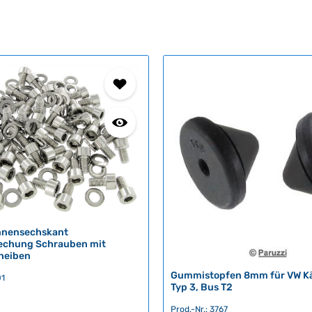
Innensechskant
echung Schrauben mit
heiben
Gummistopfen 8mm für VW Käf
01
Typ 3, Bus T2
Prod.-Nr.: 3767