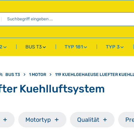
2
BUS T3
TYP 181
TYP 3
R:
BUS T3
1 MOTOR
119 KUEHLGEHAEUSE LUEFTER KUEHL
ter Kuehlluftsystem
Motortyp
Qualität
Pre