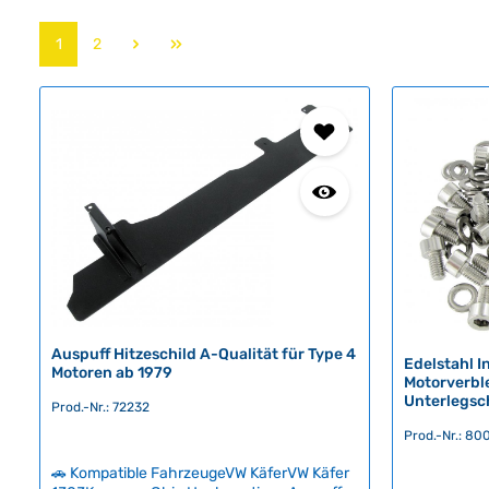
Seite
Seite
1
2
Auspuff Hitzeschild A-Qualität für Type 4
Edelstahl 
Motoren ab 1979
Motorverbl
Unterlegsc
Prod.-Nr.: 72232
Prod.-Nr.: 80
🚗 Kompatible FahrzeugeVW KäferVW Käfer