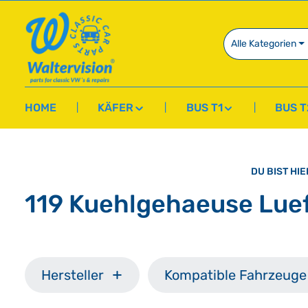
springen
Zur Hauptnavigation springen
Alle Kategorien
HOME
KÄFER
BUS T1
BUS T
DU BIST HIE
119 Kuehlgehaeuse Luef
Hersteller
Kompatible Fahrzeuge