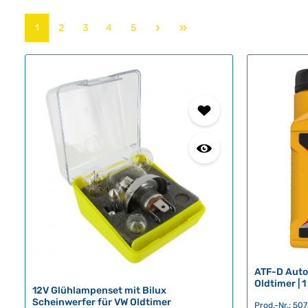
Seite
Seite
Seite
Seite
Seite
1
2
3
4
5
ATF-D Auto
Oldtimer | 1
12V Glühlampenset mit Bilux
Scheinwerfer für VW Oldtimer
Prod.-Nr.: 50