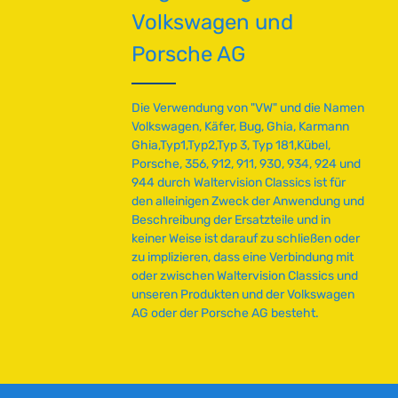
a
Volkswagen und
r
,
Porsche AG
L
i
e
Die Verwendung von "VW" und die Namen
f
Volkswagen, Käfer, Bug, Ghia, Karmann
e
Ghia,Typ1,Typ2,Typ 3, Typ 181,Kübel,
r
Porsche, 356, 912, 911, 930, 934, 924 und
z
944 durch Waltervision Classics ist für
e
den alleinigen Zweck der Anwendung und
i
Beschreibung der Ersatzteile und in
t
keiner Weise ist darauf zu schließen oder
:
zu implizieren, dass eine Verbindung mit
2
oder zwischen Waltervision Classics und
-
unseren Produkten und der Volkswagen
5
AG oder der Porsche AG besteht.
T
a
g
e