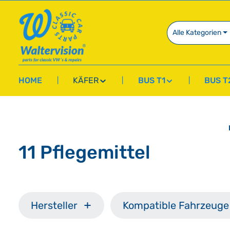
springen
Zur Hauptnavigation springen
Alle Kategorien
HOME
KÄFER
BUS T1
BUS T
11 Pflegemittel
Hersteller
Kompatible Fahrzeuge