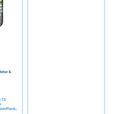
Versiegelung gegen Witterungseinflüsse und
verhindert erneute Korrosion. Technische
Daten HerkunftslandDeutschland Inhalt250
ml
Motor &
s T3
r
tstofftank
nigt und