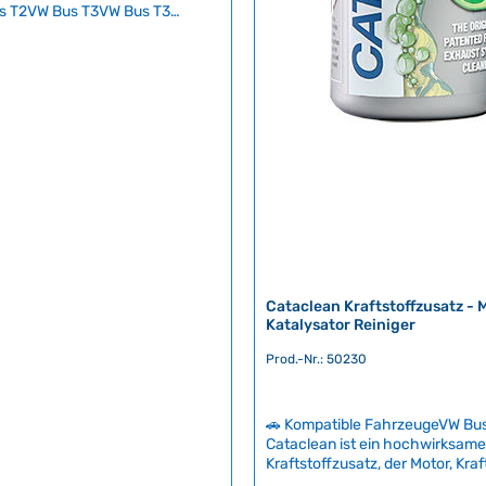
s T2VW Bus T3VW Bus T3
p 3VW Typ 181 Cam-shield™ ist
 entwickeltes ZDDP-Additiv, das
lt in klassischen Motorölen
Ihre Nockenwelle sowie Ventile
m Verschleiß schützt. Da
toröle zugunsten von
schutz weniger ZDDP enthalten,
dditiv für Oldtimer-Motoren
r. Mit 1600 ppm Zink pro 15 ml
den optimalen ZDDP-Wert
ppm je nach Motortyp) präzise
HerkunftslandUSA Inhalt236 ml
Cataclean Kraftstoffzusatz - 
Katalysator Reiniger
Prod.-Nr.: 50230
🚗 Kompatible FahrzeugeVW Bu
Cataclean ist ein hochwirksame
Kraftstoffzusatz, der Motor, Kraf
und Auspuffanlage gründlich rei