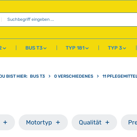
2
BUS T3
TYP 181
TYP 3
DU BIST HIER:
BUS T3
0 VERSCHIEDENES
11 PFLEGEMITTE
Motortyp
Qualität
Pre