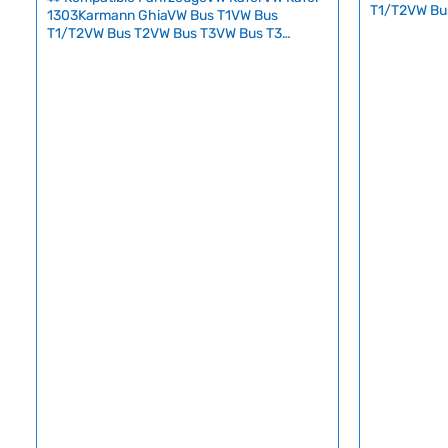
T1/T2VW Bu
1303Karmann GhiaVW Bus T1VW Bus
SyncroVW Ty
T1/T2VW Bus T2VW Bus T3VW Bus T3
ein speziell
SyncroVW Typ 3VW Typ 181 Hochwertige
den Zinkgeha
Bremsflüssigkeit DOT 4 speziell für
erhöht und 
klassische VW-Fahrzeuge mit einem
vor extreme
Trockensiedepunkt von 205°C und
moderne Mo
Nasssiedepunkt von 155°C. Die Flüssigkeit
Katalysator
überträgt die Bremsenkraft zuverlässig auf
ist dieses A
alle Bremszylinder und gewährleistet auch
unverzichtba
bei intensiver Bremsbelastung maximale
können Sie 
Sicherheit.Da Oldtimer-Bremsanlagen nicht
(1200–2500 
hundertprozentig dicht sind, empfehlen wir
einstellen. Technische Daten
einen Wechsel alle zwei Jahre, um Korrosion
und Feuchtigkeitsaufnahme auszugleichen.
Mit 1 Liter haben Sie die ideale Füllmenge für
einen kompletten Flüssigkeitswechsel plus
Reserve. Technische Daten
HerkunftslandDeutschland Original VW-
NummerB000700A3, B000200,
B00060010