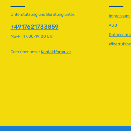
a
a
r
r
Unterstützung und Beratung unter:
,
,
Impressum
L
L
AGB
+4917621733859
i
i
e
e
Datenschut
Mo-Fr, 17:00-19:00 Uhr
f
f
Widerrufsb
e
e
r
r
Oder über unser
Kontaktformular
.
z
z
e
e
i
i
t
t
:
:
2
2
-
-
5
5
T
T
a
a
g
g
e
e