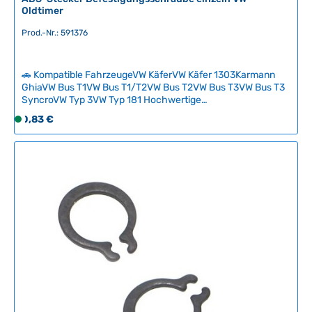
Oldtimer
Prod.-Nr.: 591376
🚗 Kompatible FahrzeugeVW KäferVW Käfer 1303Karmann
GhiaVW Bus T1VW Bus T1/T2VW Bus T2VW Bus T3VW Bus T3
SyncroVW Typ 3VW Typ 181 Hochwertige
Befestigungsschraube für ABS-Steckverbindungen an
Regulärer Preis:
0,83 €
S
klassischen VW-Fahrzeugen. Diese Originalersatzschraube
o
sorgt für sichere und zuverlässige Verbindungen der ABS-
f
Elektronik. Passend für alle kompatiblen VW-Oldtimer –
einzeln erhältlich. Technische Daten
o
HerkunftslandDeutschland Original VW-NummerN0139532
r
Durchmesser2.9 mm Länge9.5 mm MaterialVerzinkter Stahl
t
SchraubenkopfPhilips
v
e
r
f
ü
g
b
a