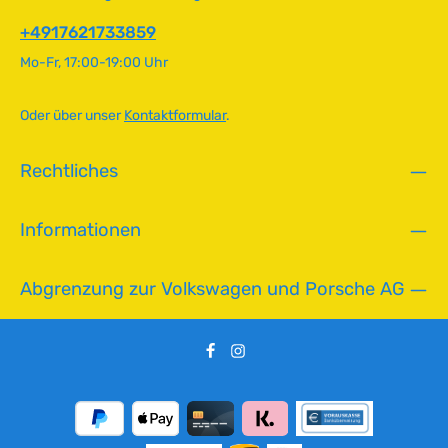
f
g
ü
+4917621733859
e
g
Mo-Fr, 17:00-19:00 Uhr
b
a
r
Oder über unser
Kontaktformular
.
,
L
Rechtliches
i
e
f
Informationen
e
r
z
Abgrenzung zur Volkswagen und Porsche AG
e
i
t
:
2
-
5
T