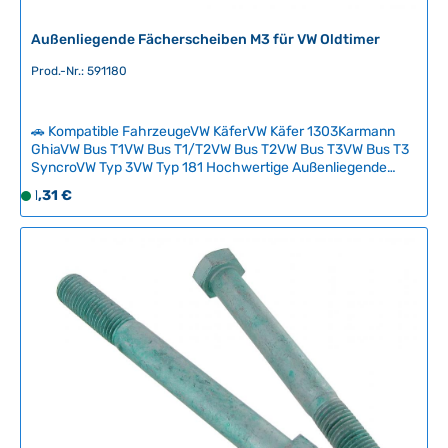
b
Außenliegende Fächerscheiben M3 für VW Oldtimer
a
r
Prod.-Nr.: 591180
🚗 Kompatible FahrzeugeVW KäferVW Käfer 1303Karmann
GhiaVW Bus T1VW Bus T1/T2VW Bus T2VW Bus T3VW Bus T3
SyncroVW Typ 3VW Typ 181 Hochwertige Außenliegende
Fächerscheiben in M3-Ausführung für klassische VW-
Regulärer Preis:
1,31 €
S
Modelle. Diese originalen Kühlerscheiben sorgen für
o
optimale Wärmeleitung und authentisches Äußeres Ihres
f
Oldtimers. Perfekte Passform und bewährte Qualität für alle
kompatiblen VW-Generationen. Technische Daten
o
HerkunftslandDeutschland Außendurchmesser6 mm
r
Höhe1.2 mm Innendurchmesser3.2 mm MaterialVerzinkter
t
Stahl
v
e
r
f
ü
g
b