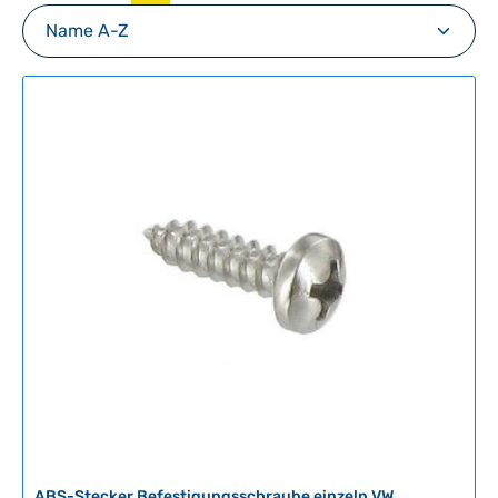
ABS-Stecker Befestigungsschraube einzeln VW