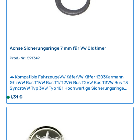
r
,
L
i
e
f
e
Achse Sicherungsringe 7 mm für VW Oldtimer
r
z
Prod.-Nr.: 591349
e
i
🚗 Kompatible FahrzeugeVW KäferVW Käfer 1303Karmann
t
GhiaVW Bus T1VW Bus T1/T2VW Bus T2VW Bus T3VW Bus T3
:
SyncroVW Typ 3VW Typ 181 Hochwertige Sicherungsringe
2
für die Achsenmontage an klassischen VW-Oldtimern. Die 7-
Regulärer Preis:
1,31 €
S
-
mm-Ringe gewährleisten sichere Verbindungen und
o
5
verhindern unbeabsichtigtes Lockern von
f
T
Achsenkomponenten. Originaltypische Ausführung für
zuverlässige Restaurierung und Reparatur. Technische
o
a
Daten HerkunftslandDeutschland Durchmesser7 mm
r
g
t
e
v