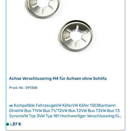
e
r
f
ü
g
b
a
r
,
L
i
e
f
Achse Verschlussring M4 für Achsen ohne Schlitz
e
Prod.-Nr.: 591358
r
z
e
🚗 Kompatible FahrzeugeVW KäferVW Käfer 1303Karmann
i
GhiaVW Bus T1VW Bus T1/T2VW Bus T2VW Bus T3VW Bus T3
t
SyncroVW Typ 3VW Typ 181 Hochwertiger Verschlussring für
:
Achsen ohne Schlitz in der Größe M4. Dieses Originalteil
Regulärer Preis:
1,37 €
S
2
sorgt für sichere Befestigung und zuverlässige Funktion an
o