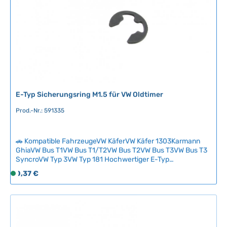
ü
g
b
a
r
,
L
i
e
E-Typ Sicherungsring M1.5 für VW Oldtimer
f
e
Prod.-Nr.: 591335
r
z
e
🚗 Kompatible FahrzeugeVW KäferVW Käfer 1303Karmann
GhiaVW Bus T1VW Bus T1/T2VW Bus T2VW Bus T3VW Bus T3
i
SyncroVW Typ 3VW Typ 181 Hochwertiger E-Typ
t
Sicherungsring M1.5 zur zuverlässigen Sicherung von Wellen
:
Regulärer Preis:
0,37 €
S
und Bolzen in klassischen VW-Fahrzeugen. Der bewährte
2
o
Federring aus Stahl bietet optimalen Halt und verhindert
-
f
ungewolltes Verrutschen von Befestigungselementen.
5
Ideales Verschleißteil für Restaurationen und Reparaturen
o
an Ihrem Oldtimer. Technische Daten
T
r
HerkunftslandDeutschland Innendurchmesser1.5 mm
a
t