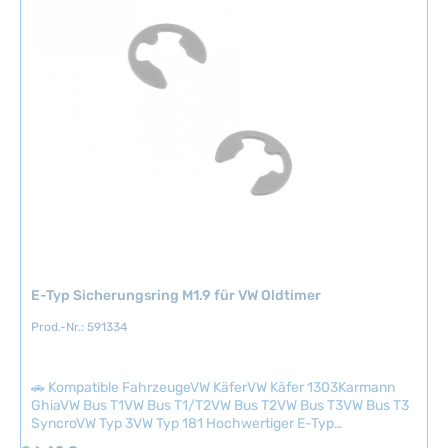
MaterialStahl
g
v
e
e
r
f
ü
g
b
a
r
,
L
i
e
E-Typ Sicherungsring M1.9 für VW Oldtimer
f
e
Prod.-Nr.: 591334
r
z
e
🚗 Kompatible FahrzeugeVW KäferVW Käfer 1303Karmann
GhiaVW Bus T1VW Bus T1/T2VW Bus T2VW Bus T3VW Bus T3
i
SyncroVW Typ 3VW Typ 181 Hochwertiger E-Typ
t
Sicherungsring M1.9 zur zuverlässigen Befestigung von
:
Regulärer Preis:
0,42 €
S