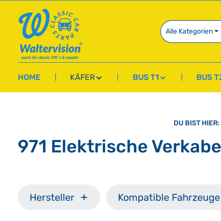
springen
Zur Hauptnavigation springen
Alle Kategorien
HOME
KÄFER
BUS T1
BUS T
DU BIST HIER:
971 Elektrische Verkab
Hersteller
Kompatible Fahrzeuge