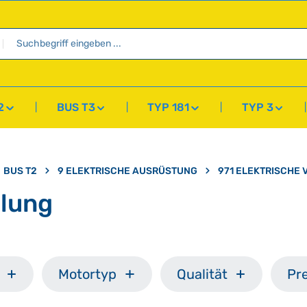
2
BUS T3
TYP 181
TYP 3
BUS T2
9 ELEKTRISCHE AUSRÜSTUNG
971 ELEKTRISCHE
elung
Motortyp
Qualität
Pre