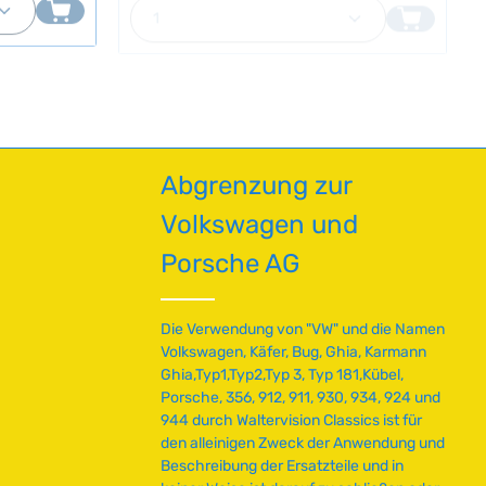
o
eignen sich universell für die
T
zum Crimpen
Elektroverkabelung von VW-
r
a
Oldtimern.Beschädigte oder korrodierte
t
g
en in
Kabelanschlüsse sind häufig die Ursache
v
e
 Verpressen
für elektrische Ausfälle – mit einem
e
hochwertigen Ersatzkabelschuh beheben
r
elschuhe –
Sie das Problem zuverlässig. Zum Crimpen
orrekten
f
benötigen Sie eine passende Crimpzange
für unisolierte Kabelschuhe. Technische
ü
Daten HerkunftslandChina Original VW-
Abgrenzung zur
g
Nummer111971957, N0174783
b
Flachsteckergröße2.8 mm
Volkswagen und
a
Leiterdurchmesser0.5 - 1.0 mm²
r
MaterialMessing Werkstoffdicke0.5 mm
Porsche AG
,
L
i
Die Verwendung von "VW" und die Namen
e
Volkswagen, Käfer, Bug, Ghia, Karmann
f
Ghia,Typ1,Typ2,Typ 3, Typ 181,Kübel,
e
Porsche, 356, 912, 911, 930, 934, 924 und
r
944 durch Waltervision Classics ist für
z
den alleinigen Zweck der Anwendung und
e
Beschreibung der Ersatzteile und in
i