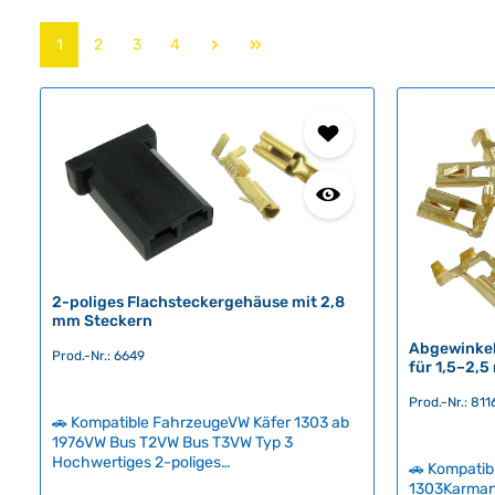
Seite
Seite
Seite
Seite
1
2
3
4
2-poliges Flachsteckergehäuse mit 2,8
mm Steckern
Abgewinkel
Prod.-Nr.: 6649
für 1,5–2,5
Prod.-Nr.: 811
🚗 Kompatible FahrzeugeVW Käfer 1303 ab
1976VW Bus T2VW Bus T3VW Typ 3
Hochwertiges 2-poliges
🚗 Kompatib
Flachsteckergehäuse mit 2,8 mm
1303Karman