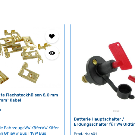
te Flachsteckhülsen 8,0 mm
 mm² Kabel
6
Batterie Hauptschalter /
Erdungsschalter für VW Oldti
le FahrzeugeVW KäferVW Käfer
n GhiaVW Bus T1VW Bus
Prod.-Nr.: 601