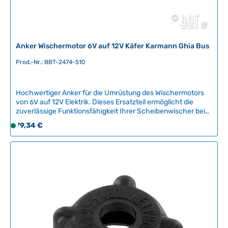
Anker Wischermotor 6V auf 12V Käfer Karmann Ghia Bus
Prod.-Nr.: BBT-2474-510
Hochwertiger Anker für die Umrüstung des Wischermotors
von 6V auf 12V Elektrik. Dieses Ersatzteil ermöglicht die
zuverlässige Funktionsfähigkeit Ihrer Scheibenwischer bei
modernisierter Fahrzeugelektrik.Kompatible Fahrzeuge:VW
Regulärer Preis:
79,34 €
S
Käfer 08/1957 - 07/1967Karmann Ghia 09/1957 - 1968VW
o
Bus 03/1955 - 07/1964Das Bauteil ist ein hochwertiges
f
Nachbauteil der belgischen Manufaktur BBT Production und
erfüllt höchste Qualitätsstandards für klassische
o
Volkswagen. Der fachgerechte Einbau durch eine
r
spezialisierte Fachwerkstatt wird empfohlen, um optimale
t
Funktion und Langlebigkeit zu gewährleisten.Artikelnummer:
v
BBT-2474-510
e
r
f