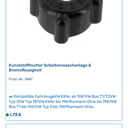
ü
g
b
a
r
,
L
i
e
f
e
Kunststoffmutter Scheibenwaschanlage &
r
Bremsflüssigkeit
z
Prod.-Nr.: 5447
e
i
t
🚗 Kompatible FahrzeugeVW Käfer ab 1967VW Bus T1/T2VW
:
Typ 3VW Typ 181VW Käfer bis 1967Karmann Ghia bis 1967VW
2
Bus T1 bis 1967VW Typ 3 bis 1967Karmann Ghia
-
Kunststoffmutter zur Verbindung des
Regulärer Preis:
2,73 €
S
5
Scheibenwaschschlauchs mit dem Behälter oder zum
o
Anschluss der Bremsleitung am Bremsflüssigkeitstank.
T
f
Diese verschleißanfällige Mutter reißt häufig durch Alterung