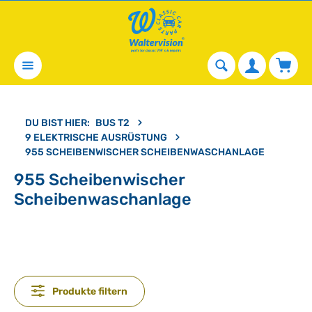
alt springen
Waren
DU BIST HIER:
BUS T2
9 ELEKTRISCHE AUSRÜSTUNG
955 SCHEIBENWISCHER SCHEIBENWASCHANLAGE
955 Scheibenwischer
Scheibenwaschanlage
Produkte filtern