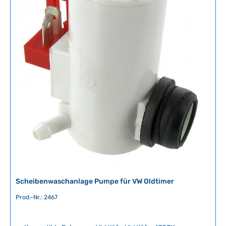
r
f
ü
g
b
a
r
,
L
i
e
f
e
r
z
e
i
Scheibenwaschanlage Pumpe für VW Oldtimer
t
:
Prod.-Nr.: 2467
2
-