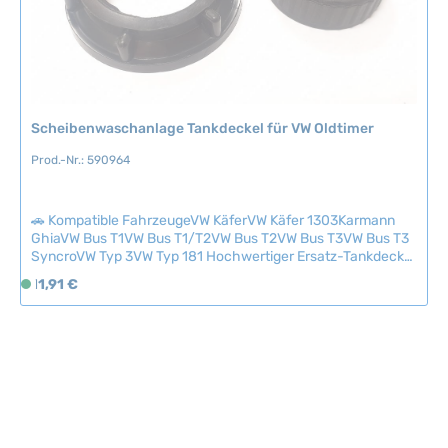
h
t
v
e
r
Scheibenwaschanlage Tankdeckel für VW Oldtimer
f
ü
Prod.-Nr.: 590964
g
b
a
🚗 Kompatible FahrzeugeVW KäferVW Käfer 1303Karmann
r
GhiaVW Bus T1VW Bus T1/T2VW Bus T2VW Bus T3VW Bus T3
SyncroVW Typ 3VW Typ 181 Hochwertiger Ersatz-Tankdeckel
für die Scheibenwaschanlage-Umrüstkit. Dieser Deckel ist
Regulärer Preis:
11,91 €
S
passend für die gängigen Konversionskits und gewährleistet
o
eine sichere, dichte Verschließung Ihrer
f
Waschwassertank.Original-Qualität für zuverlässige
Funktion und lange Haltbarkeit. Einfache Montage ohne
o
spezialwerkzeug. Technische Daten HerkunftslandChina
r
t
v
e
r