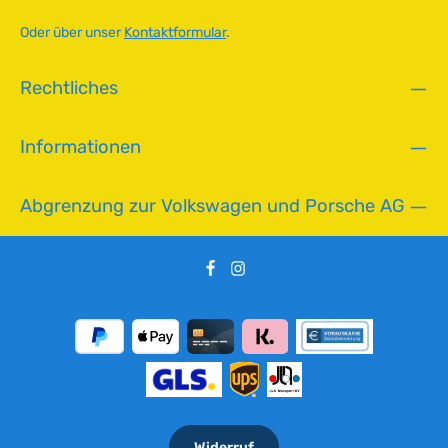
e
r
Oder über unser
Kontaktformular
.
f
ü
Rechtliches
g
b
a
Informationen
r
Abgrenzung zur Volkswagen und Porsche AG
Widerruf