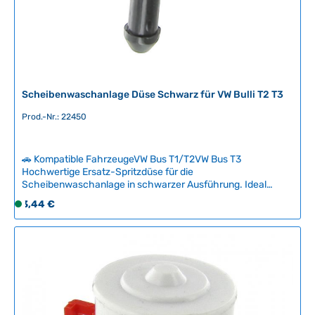
L
i
e
f
e
r
z
Scheibenwaschanlage Düse Schwarz für VW Bulli T2 T3
e
Prod.-Nr.: 22450
i
t
:
🚗 Kompatible FahrzeugeVW Bus T1/T2VW Bus T3
2
Hochwertige Ersatz-Spritzdüse für die
-
Scheibenwaschanlage in schwarzer Ausführung. Ideal
5
wenn die vorhandene Düse verstopft ist oder einen
Regulärer Preis:
3,44 €
S
T
schwachen Strahl abgibt. Die Düse lässt sich mit einer
o
feinen Nadel präzise ausrichten und kann bei Bedarf leicht
a
f
austauschbar werden. Technische Daten
g
HerkunftslandChina Original VW-Nummer211955993
o
e
r
t
v
e