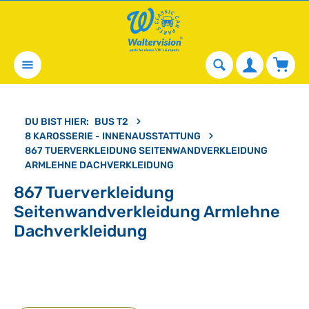
alt springen
Waren
DU BIST HIER:
BUS T2
8 KAROSSERIE - INNENAUSSTATTUNG
867 TUERVERKLEIDUNG SEITENWANDVERKLEIDUNG
ARMLEHNE DACHVERKLEIDUNG
867 Tuerverkleidung
Seitenwandverkleidung Armlehne
Dachverkleidung