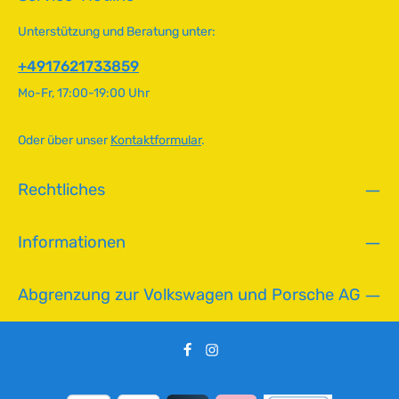
e
g
HerkunftslandTürkei Original VW-Nummer211867015
r
e
Unterstützung und Beratung unter:
f
ü
+4917621733859
g
Mo-Fr, 17:00-19:00 Uhr
b
a
r
Oder über unser
Kontaktformular
.
,
L
Rechtliches
i
e
f
Informationen
e
r
z
Abgrenzung zur Volkswagen und Porsche AG
e
i
t
:
2
-