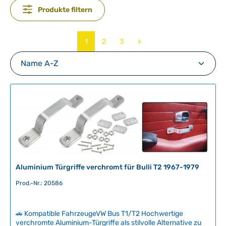
Produkte filtern
Seite
Seite
Seite
1
2
3
Aluminium Türgriffe verchromt für Bulli T2 1967-1979
Prod.-Nr.: 20586
🚗 Kompatible FahrzeugeVW Bus T1/T2 Hochwertige
verchromte Aluminium-Türgriffe als stilvolle Alternative zu