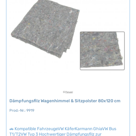
empfehlen wir die zusätzliche Montage von Endkappen.
T
e
Technische Daten HerkunftslandDeutschland
a
r
g
f
e
ü
g
b
a
r
,
L
i
e
f
e
r
Dämpfungsfilz Wagenhimmel & Sitzpolster 80x120 cm
z
e
Prod.-Nr.: 9919
i
t
🚗 Kompatible FahrzeugeVW KäferKarmann GhiaVW Bus
:
T1/T2VW Typ 3 Hochwertiger Dämpfungsfilz zur
2