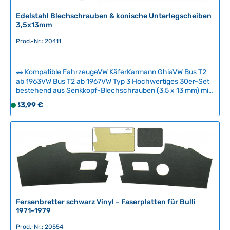
Edelstahl Blechschrauben & konische Unterlegscheiben
3,5x13mm
Prod.-Nr.: 20411
🚗 Kompatible FahrzeugeVW KäferKarmann GhiaVW Bus T2
ab 1963VW Bus T2 ab 1967VW Typ 3 Hochwertiges 30er-Set
bestehend aus Senkkopf-Blechschrauben (3,5 x 13 mm) mit
Sägeschlitz und passenden konischen Unterlegscheiben
Regulärer Preis:
33,99 €
S
aus poliertem Edelstahl. Diese Normteile sind speziell für die
o
Befestigung von Verkleidungsplatten an Klassischen
f
Volkswagen konzipiert und überzeugen durch ihre
Rostfreiheit und zeitlose Optik.Die konischen
o
Unterlegscheiben mit 3,7 mm Innendurchmesser sorgen für
r
sichere und ebenmäßige Verschraubungen ohne
t
Beschädigungen an den Karosserieteilen. Ein bewährtes
v
Original-Zubehörset für authentische Restaurationen und
e
Wartungsarbeiten. Technische Daten HerkunftslandTaiwan
r
Original VW-NummerN115781, N0115781, N0140864,
N114601
Fersenbretter schwarz Vinyl – Faserplatten für Bulli
f
1971-1979
ü
g
Prod.-Nr.: 20554