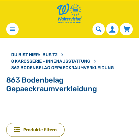
alt springen
Waren
DU BIST HIER:
BUS T2
8 KAROSSERIE - INNENAUSSTATTUNG
863 BODENBELAG GEPAECKRAUMVERKLEIDUNG
863 Bodenbelag
Gepaeckraumverkleidung
Produkte filtern