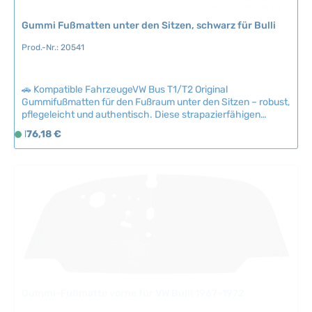
g
b
Gummi Fußmatten unter den Sitzen, schwarz für Bulli
a
Prod.-Nr.: 20541
r
🚗 Kompatible FahrzeugeVW Bus T1/T2 Original
Gummifußmatten für den Fußraum unter den Sitzen – robust,
pflegeleicht und authentisch. Diese strapazierfähigen
Matten sind die ideale Lösung zur Restauration des
Regulärer Preis:
176,18 €
S
Originalsituation und ersetzen verschlissene oder fehlende
o
Beläge. Hochwertige Gummiqualität für langjährige
f
Haltbarkeit und einfache Reinigung. Technische Daten
HerkunftslandTaiwan Original VW-Nummer211863665B,
o
211863666B
r
t
v
e
r
f
ü
Gummi-Fußmatte vorne für VW Bulli 1967-1972
g
Prod.-Nr.: 20536
b