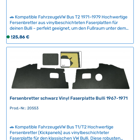
b
a
r
🚗 Kompatible FahrzeugeVW Bus T2 1971–1979 Hochwertige
,
Fersenbretter aus vinylbeschichteten Faserplatten für
deinen Bulli – perfekt geeignet, um den Fußraum unter dem
L
Armaturenbrett zu vervollständigen. Diese robusten
i
Regulärer Preis:
225,86 €
S
Trittbretter schützen die Bodenverkleidung vor Verschleiß
e
o
und verleihen dem Innenraum ein authentisches
f
f
Erscheinungsbild. Die schwarze Vinyl-Oberfläche ist
e
langlebig und pflegeleicht. Technische Daten
o
r
HerkunftslandUSA
r
z
t
e
v
i
e
t
r
:
f
Fersenbretter schwarz Vinyl Faserplatte Bulli 1967-1971
2
ü
-
Prod.-Nr.: 20553
g
5
b
T
a
🚗 Kompatible FahrzeugeVW Bus T1/T2 Hochwertige
a
r
Fersenbretter (Kickpanels) aus vinylbeschichteter
g
,
Faserplatte für den klassischen VW Bulli. Diese robusten