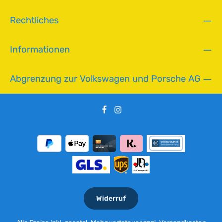
,
L
Rechtliches
i
e
f
Informationen
e
r
z
Abgrenzung zur Volkswagen und Porsche AG
e
i
t
:
2
-
5
T
a
g
e
Widerruf