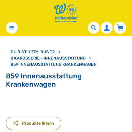
alt springen
Waren
DU BIST HIER:
BUS T2
8 KAROSSERIE - INNENAUSSTATTUNG
859 INNENAUSSTATTUNG KRANKENWAGEN
859 Innenausstattung
Krankenwagen
Produkte filtern