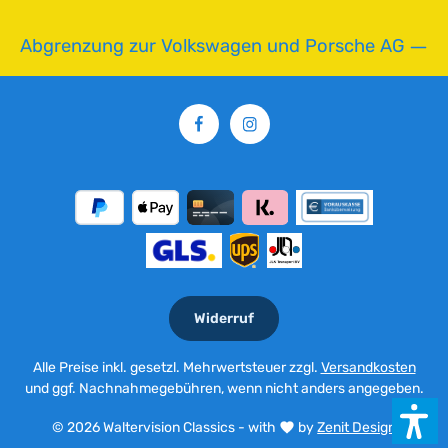
r
z
Abgrenzung zur Volkswagen und Porsche AG
e
i
t
:
2
-
5
T
a
g
e
Widerruf
Alle Preise inkl. gesetzl. Mehrwertsteuer zzgl.
Versandkosten
und ggf. Nachnahmegebühren, wenn nicht anders angegeben.
© 2026 Waltervision Classics - with
by
Zenit Design