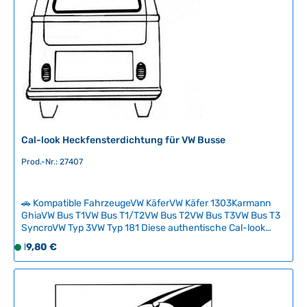
b
a
r
,
L
i
e
f
e
r
Cal-look Heckfensterdichtung für VW Busse
z
Prod.-Nr.: 27407
e
i
t
🚗 Kompatible FahrzeugeVW KäferVW Käfer 1303Karmann
:
GhiaVW Bus T1VW Bus T1/T2VW Bus T2VW Bus T3VW Bus T3
2
SyncroVW Typ 3VW Typ 181 Diese authentische Cal-look
-
Heckfensterdichtung verkörpert den klassischen
Regulärer Preis:
19,80 €
S
5
kalifornischen Tuning-Stil der 1970er Jahre mit
o
minimalistischem Design ohne Chromleisten. Die
T
f
Gummidichtung erfordert sorgfältige Montage zu zweit und
a
sollte ausschließlich mit Glyzerin behandelt werden, um
o
g
Risse und Beschädigungen zu vermeiden. Beachten Sie,
r