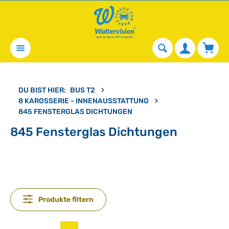
alt springen
Waren
DU BIST HIER:
BUS T2
8 KAROSSERIE - INNENAUSSTATTUNG
845 FENSTERGLAS DICHTUNGEN
845 Fensterglas Dichtungen
Produkte filtern