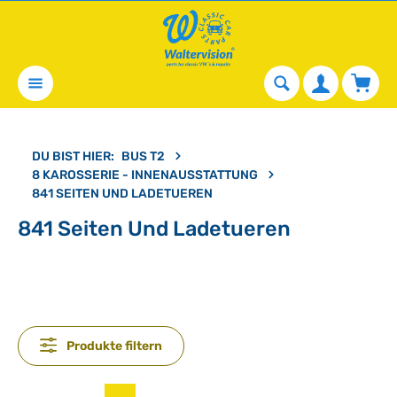
alt springen
Waren
DU BIST HIER:
BUS T2
8 KAROSSERIE - INNENAUSSTATTUNG
841 SEITEN UND LADETUEREN
841 Seiten Und Ladetueren
Produkte filtern