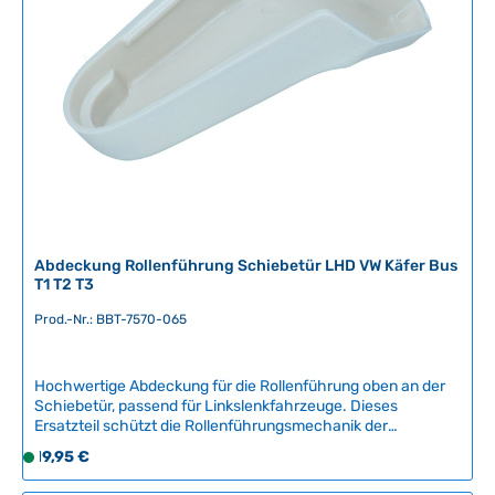
g
b
a
r
,
L
i
e
f
e
r
Abdeckung Rollenführung Schiebetür LHD VW Käfer Bus
z
T1 T2 T3
e
Prod.-Nr.: BBT-7570-065
i
t
:
Hochwertige Abdeckung für die Rollenführung oben an der
2
Schiebetür, passend für Linkslenkfahrzeuge. Dieses
-
Ersatzteil schützt die Rollenführungsmechanik der
5
Schiebetür vor Verschmutzung und Witterungseinflüssen
Regulärer Preis:
19,95 €
S
T
und sorgt für eine saubere Optik im Innenraum.Kompatible
o
a
Fahrzeuge:VW KäferVW Bus T1VW Bus T2VW Bus T3VW Typ