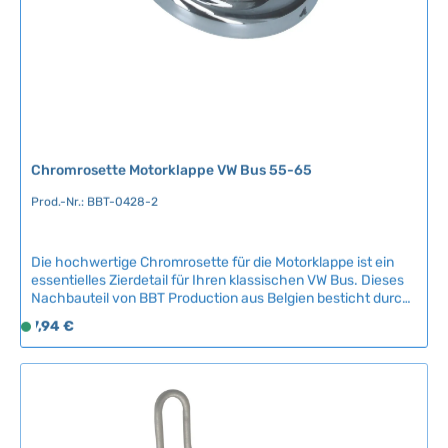
r
,
L
i
e
f
e
r
Chromrosette Motorklappe VW Bus 55-65
z
e
Prod.-Nr.: BBT-0428-2
i
t
Die hochwertige Chromrosette für die Motorklappe ist ein
:
essentielles Zierdetail für Ihren klassischen VW Bus. Dieses
2
Nachbauteil von BBT Production aus Belgien besticht durch
-
authentische Optik und solide Verarbeitung, die das
Regulärer Preis:
7,94 €
5
S
charakteristische Erscheinungsbild Ihres Oldtimers
T
o
bewahrt.Kompatible Fahrzeuge:VW Bus T1 (März 1955 - Juli
a
f
1965)Qualität und Einbau:Dieses Ersatzteil ist ein
zuverlässiges Nachbauteil des belgischen
g
o
Qualitätsherstellers BBT Production. Der Einbau durch eine
e
r
spezialisierte Fachwerkstatt wird empfohlen, um eine
t
fachgerechte Montage und optimales Ergebnis zu