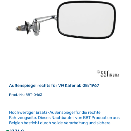
r
f
ü
g
b
a
r
,
L
i
e
f
e
r
Außenspiegel rechts für VW Käfer ab 08/1967
z
e
Prod.-Nr.: BBT-0463
i
t
Hochwertiger Ersatz-Außenspiegel für die rechte
:
Fahrzeugseite. Dieses Nachbauteil von BBT Production aus
2
Belgien besticht durch solide Verarbeitung und sichere
-
Befestigung. Der Spiegel ermöglicht optimale Sicht nach
Regulärer Preis: