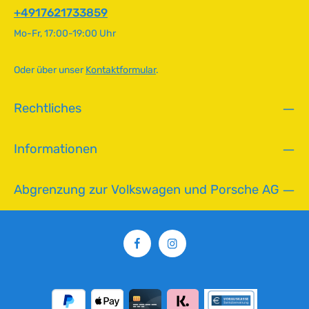
ü
+4917621733859
g
Mo-Fr, 17:00-19:00 Uhr
b
a
r
Oder über unser
Kontaktformular
.
,
L
Rechtliches
i
e
f
Informationen
e
r
z
Abgrenzung zur Volkswagen und Porsche AG
e
i
t
:
2
-
5
T