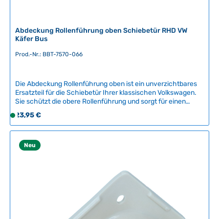
Abdeckung Rollenführung oben Schiebetür RHD VW
Käfer Bus
Prod.-Nr.: BBT-7570-066
Die Abdeckung Rollenführung oben ist ein unverzichtbares
Ersatzteil für die Schiebetür Ihrer klassischen Volkswagen.
Sie schützt die obere Rollenführung und sorgt für einen
sauberen, professionellen Look an Ihrer
Regulärer Preis:
23,95 €
S
Fahrzeugtür.Kompatible Fahrzeuge:VW KäferVW Bus T1VW
o
Bus T2VW Bus T3VW Typ 181Dieses Nachbauteil wird von
f
BBT Production in Belgien hergestellt und entspricht den
hohen Qualitätsstandards für Oldtimer-Ersatzteile. Der
o
Neu
Einbau durch eine Fachwerkstatt wird empfohlen, um
r
optimale Passform und Funktionalität zu
t
gewährleisten.Artikelnummer: BBT-7570-066 Technische
v
Daten Original VW-Nummer211 843 485A
e
r
f
ü