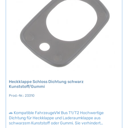
v
e
r
f
ü
g
b
a
r
,
L
i
e
Heckklappe Schloss Dichtung schwarz
f
Kunststoff/Gummi
e
r
Prod.-Nr.: 23310
z
e
🚗 Kompatible FahrzeugeVW Bus T1/T2 Hochwertige
i
Dichtung für Heckklappe und Laderaumklappe aus
t
schwarzem Kunststoff oder Gummi. Sie verhindert
:
Lackschäden und sorgt für einen sauberen, präzisen