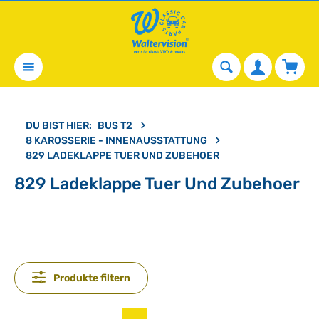
alt springen
Waren
DU BIST HIER:
BUS T2
8 KAROSSERIE - INNENAUSSTATTUNG
829 LADEKLAPPE TUER UND ZUBEHOER
829 Ladeklappe Tuer Und Zubehoer
Produkte filtern