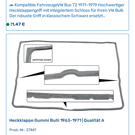
🚗 Kompatible FahrzeugeVW Bus T2 1971–1979 Hochwertiger
e
Heckklappengriff mit integriertem Schloss für Ihren VW Bulli.
f
Der robuste Griff in klassischem Schwarz ersetzt
e
beschädigte Originalteile und stellt die authentische Optik
Regulärer Preis:
r
21,47 €
S
wieder her. Das Zylinderschloss kann bei Bedarf vom alten
z
o
Griff übertragen werden, um mit einem Schlüssel
e
f
auszukommen – bitte prüfen Sie die Kompatibilität sorgfältig.
Technische Daten HerkunftslandBrasilien Original VW-
i
o
Nummer211829231S Breite6 Höhe5 Länge9
t
r
:
t
2
v
-
e
5
r
T
f
a
ü
g
g
e
b
a
r
,
Heckklappe Gummi Bulli 1963-1971 | Qualität A
L
Prod.-Nr.: 27447
i