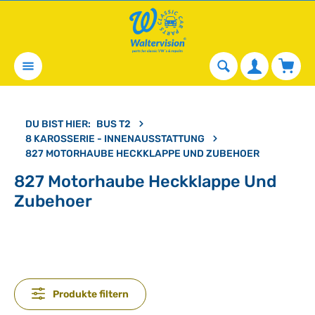
alt springen
Waren
DU BIST HIER:
BUS T2
8 KAROSSERIE - INNENAUSSTATTUNG
827 MOTORHAUBE HECKKLAPPE UND ZUBEHOER
827 Motorhaube Heckklappe Und
Zubehoer
Produkte filtern