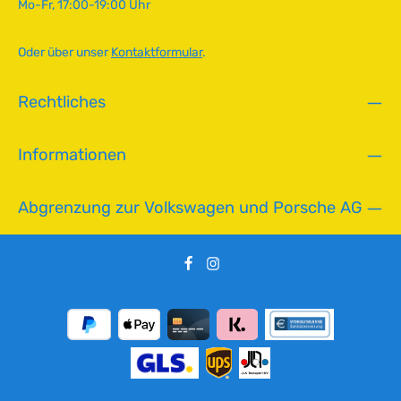
Mo-Fr, 17:00-19:00 Uhr
b
a
r
Oder über unser
Kontaktformular
.
,
L
Rechtliches
i
e
f
Informationen
e
r
z
Abgrenzung zur Volkswagen und Porsche AG
e
i
t
:
2
-
5
T
a
g