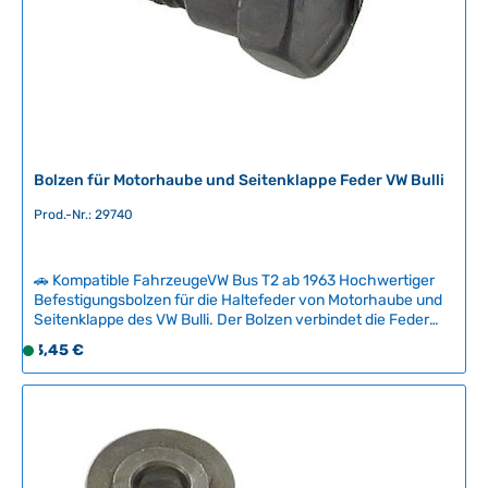
ü
g
b
a
r
,
L
i
Bolzen für Motorhaube und Seitenklappe Feder VW Bulli
e
f
Prod.-Nr.: 29740
e
r
🚗 Kompatible FahrzeugeVW Bus T2 ab 1963 Hochwertiger
z
Befestigungsbolzen für die Haltefeder von Motorhaube und
e
Seitenklappe des VW Bulli. Der Bolzen verbindet die Feder
i
mit dem Scharnier an der Seitenklappe und ermöglicht eine
Regulärer Preis:
t
3,45 €
S
sichere Befestigung der Führungsrollen.Passend für Bulli ab
:
o
1963 (VIN 1222 026). Sollte die komplette Haltefeder
2
f
erforderlich sein, finden Sie diese unter den verwandten
Teilen. Technische Daten HerkunftslandDeutschland
-
o
Original VW-Nummer211827409A
5
r
T
t
a
v