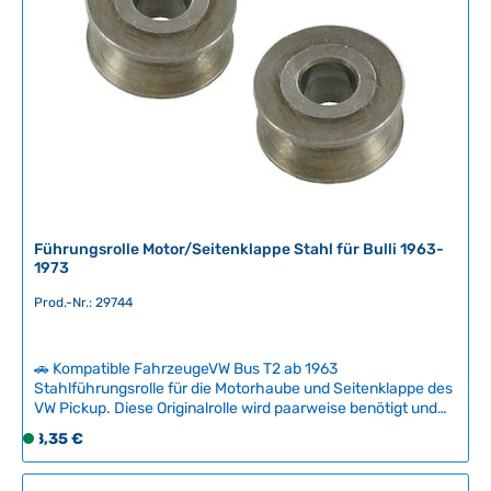
g
e
e
r
f
ü
g
b
a
r
,
L
Führungsrolle Motor/Seitenklappe Stahl für Bulli 1963-
i
1973
e
f
Prod.-Nr.: 29744
e
r
z
🚗 Kompatible FahrzeugeVW Bus T2 ab 1963
Stahlführungsrolle für die Motorhaube und Seitenklappe des
e
VW Pickup. Diese Originalrolle wird paarweise benötigt und
i
ist an der Unterseite der Feder angebracht, um eine sichere
t
Regulärer Preis:
8,35 €
S
Führung zu gewährleisten.Passend für Modelle bis 1973. Ab
:
o
1973 wurden diese Stahlrollen durch Kunststoffführungen
2
f
ersetzt. Für die komplette