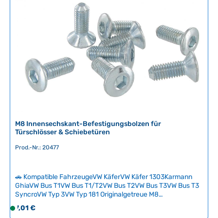
-
Motorhauben-/Seitenklappenanlage benötigen Sie
o
zusätzlich die entsprechende Feder. Technische Daten
5
r
HerkunftslandDeutschland Original VW-Nummer211827423
T
t
a
v
g
e
e
r
f
ü
g
b
a
r
M8 Innensechskant-Befestigungsbolzen für
,
Türschlösser & Schiebetüren
L
Prod.-Nr.: 20477
i
e
f
🚗 Kompatible FahrzeugeVW KäferVW Käfer 1303Karmann
e
GhiaVW Bus T1VW Bus T1/T2VW Bus T2VW Bus T3VW Bus T3
r
SyncroVW Typ 3VW Typ 181 Originalgetreue M8
z
Innensechskant-Befestigungsbolzen (22 mm) für Tür- und
Regulärer Preis:
7,01 €
S
e
Schlossschließbleche sowie Schiebetür- und