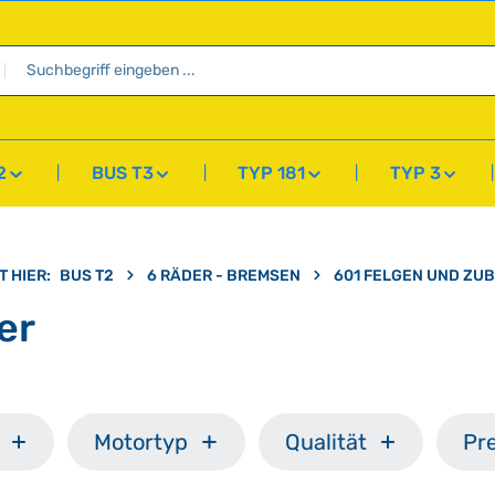
2
BUS T3
TYP 181
TYP 3
T HIER:
BUS T2
6 RÄDER - BREMSEN
601 FELGEN UND ZU
er
Motortyp
Qualität
Pre