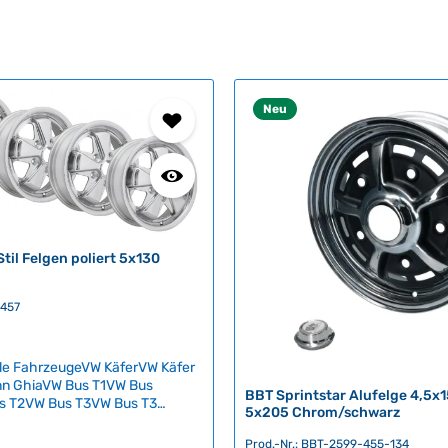
Neu
til Felgen poliert 5x130
2457
le FahrzeugeVW KäferVW Käfer
n GhiaVW Bus T1VW Bus
BBT Sprintstar Alufelge 4,5x
s T2VW Bus T3VW Bus T3
5x205 Chrom/schwarz
p 3VW Typ 181 Diese eleganten
elgen im klassischen Fuchs-
Prod.-Nr.: BBT-2599-455-134