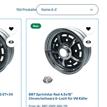
106 Produkte
Neu
15 ET+34
BBT Sprintstar Rad 4,5x15"
Chrom/schwarz 5-Loch für VW Käfer
Prod.-Nr.: BBT-2599-455-115