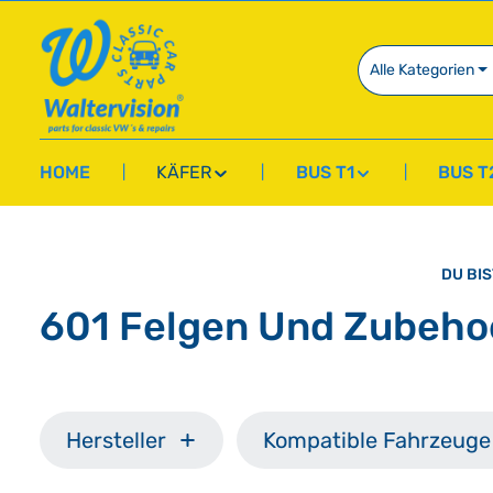
springen
Zur Hauptnavigation springen
Alle Kategorien
HOME
KÄFER
BUS T1
BUS T
DU BIS
601 Felgen Und Zubeho
Hersteller
Kompatible Fahrzeuge