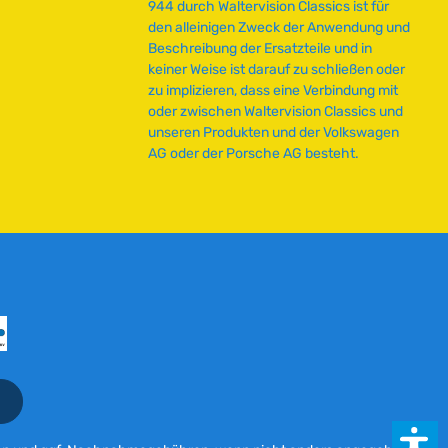
944 durch Waltervision Classics ist für
z
den alleinigen Zweck der Anwendung und
e
Beschreibung der Ersatzteile und in
i
keiner Weise ist darauf zu schließen oder
t
zu implizieren, dass eine Verbindung mit
:
oder zwischen Waltervision Classics und
2
unseren Produkten und der Volkswagen
-
AG oder der Porsche AG besteht.
5
T
a
g
e