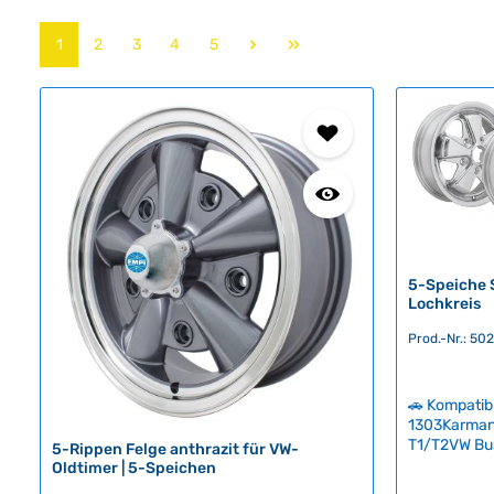
Seite
Seite
Seite
Seite
Seite
1
2
3
4
5
5-Speiche S
Lochkreis
Prod.-Nr.: 50
🚗 Kompatib
1303Karman
T1/T2VW Bu
5-Rippen Felge anthrazit für VW-
SyncroVW Ty
Oldtimer | 5-Speichen
5 Speiche F