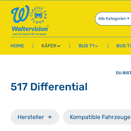
springen
Zur Hauptnavigation springen
Alle Kategorien
HOME
KÄFER
BUS T1
BUS T
DU BIST
517 Differential
Hersteller
Kompatible Fahrzeuge