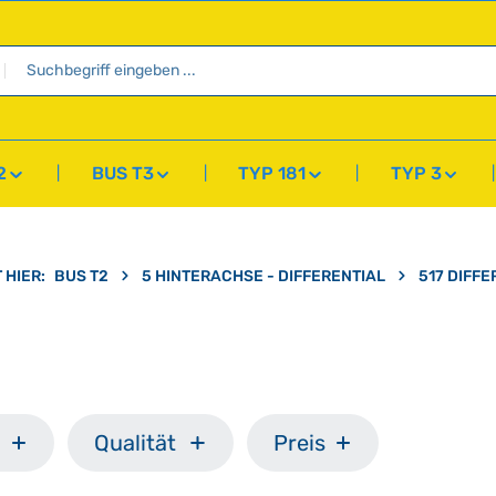
2
BUS T3
TYP 181
TYP 3
 HIER:
BUS T2
5 HINTERACHSE - DIFFERENTIAL
517 DIFFE
Qualität
Preis