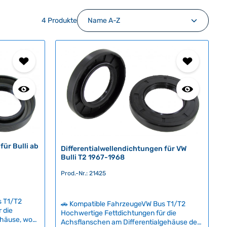
4 Produkte
für Bulli ab
Differentialwellendichtungen für VW
Bulli T2 1967-1968
Prod.-Nr.: 21425
s T1/T2
🚗 Kompatible FahrzeugeVW Bus T1/T2
 die
Hochwertige Fettdichtungen für die
ehäuse, wo
Achsflanschen am Differentialgehäuse der