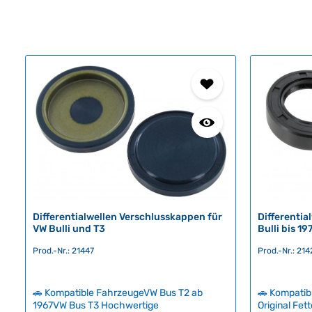
Differentialwellen Verschlusskappen für
Differenti
VW Bulli und T3
Bulli bis 19
Prod.-Nr.: 21447
Prod.-Nr.: 214
🚗 Kompatible FahrzeugeVW Bus T2 ab
🚗 Kompatib
1967VW Bus T3 Hochwertige
Original Fet