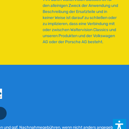
e
den alleinigen Zweck der Anwendung und
r
Beschreibung der Ersatzteile und in
z
keiner Weise ist darauf zu schließen oder
e
zu implizieren, dass eine Verbindung mit
i
oder zwischen Waltervision Classics und
t
unseren Produkten und der Volkswagen
:
AG oder der Porsche AG besteht.
2
-
5
T
a
g
e
en
und ggf. Nachnahmegebühren, wenn nicht anders angegeben.