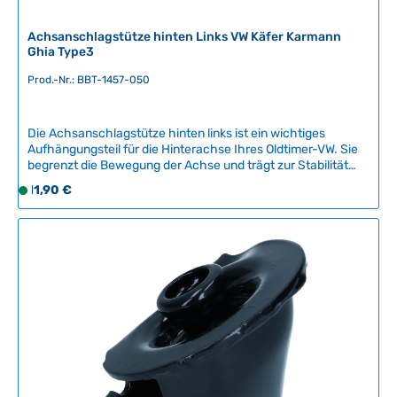
Achsanschlagstütze hinten Links VW Käfer Karmann
Ghia Type3
Prod.-Nr.: BBT-1457-050
Die Achsanschlagstütze hinten links ist ein wichtiges
Aufhängungsteil für die Hinterachse Ihres Oldtimer-VW. Sie
begrenzt die Bewegung der Achse und trägt zur Stabilität
und Fahrsicherheit bei.Kompatible Fahrzeuge:VW Käfer ab
Regulärer Preis:
11,90 €
S
08/1959Karmann Ghia ab 08/1959VW Type 3Qualität:
o
Dieses Ersatzteil ist ein Nachbauteil vom renommierten
f
belgischen Hersteller BBT Production und bietet eine
zuverlässige Alternative zum Original.Montage: Wir
o
empfehlen den Einbau durch eine fachmännische Werkstatt,
r
um eine sichere und fachgerechte Montage zu
t
gewährleisten.Artikelnummer: BBT-1457-050 Technische
v
Daten Original VW-Nummer131 501 189A
e
r
f
ü
g