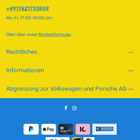
Original VW-Nummer111 511 245E
f
ü
+4917621733859
g
Mo-Fr, 17:00-19:00 Uhr
b
a
r
Oder über unser
Kontaktformular
.
,
L
Rechtliches
i
e
f
Informationen
e
r
z
Abgrenzung zur Volkswagen und Porsche AG
e
i
t
:
2
-
5
T