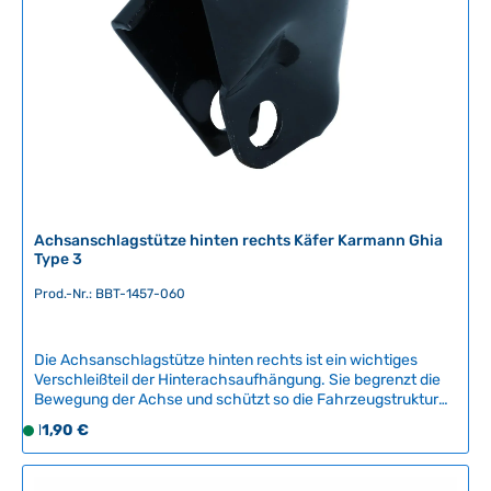
b
a
r
,
L
i
e
f
e
r
Achsanschlagstütze hinten rechts Käfer Karmann Ghia
z
Type 3
e
Prod.-Nr.: BBT-1457-060
i
t
:
Die Achsanschlagstütze hinten rechts ist ein wichtiges
2
Verschleißteil der Hinterachsaufhängung. Sie begrenzt die
-
Bewegung der Achse und schützt so die Fahrzeugstruktur
5
vor Beschädigungen. Dieses Qualitätsnachbauteil von BBT
Regulärer Preis:
11,90 €
S
T
Production aus Belgien bietet zuverlässige Funktion und
o
a
lange Lebensdauer.Kompatible Fahrzeuge:VW Käfer ab
f
August 1959Karmann Ghia ab August 1959VW Type
g