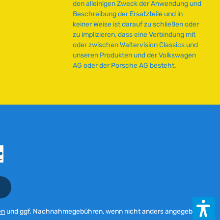
den alleinigen Zweck der Anwendung und
e
Beschreibung der Ersatzteile und in
i
keiner Weise ist darauf zu schließen oder
t
zu implizieren, dass eine Verbindung mit
:
oder zwischen Waltervision Classics und
2
unseren Produkten und der Volkswagen
-
AG oder der Porsche AG besteht.
5
T
a
g
e
en
und ggf. Nachnahmegebühren, wenn nicht anders angegeben.