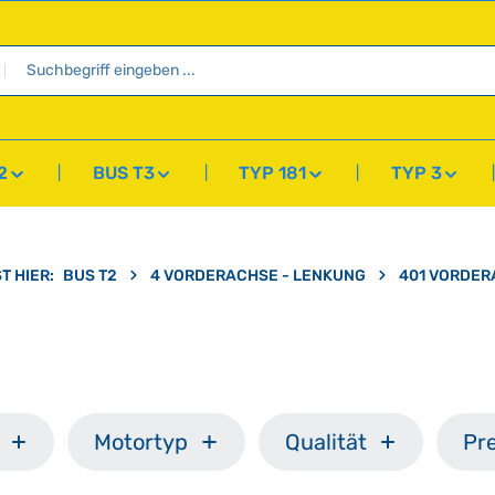
2
BUS T3
TYP 181
TYP 3
T HIER:
BUS T2
4 VORDERACHSE - LENKUNG
401 VORDE
Motortyp
Qualität
Pre