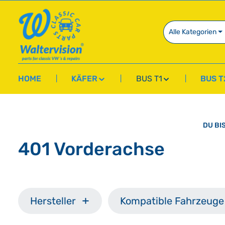
springen
Zur Hauptnavigation springen
Alle Kategorien
HOME
KÄFER
BUS T1
BUS T
DU BIS
401 Vorderachse
Hersteller
Kompatible Fahrzeuge