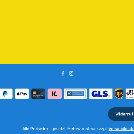
e
i
t
:
2
-
5
T
a
g
e
Widerruf
Alle Preise inkl. gesetzl. Mehrwertsteuer zzgl.
Versandkost