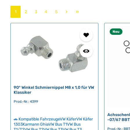
Seite
Seite
Seite
Seite
Seite
1
2
3
4
5
Neu
90° Winkel Schmiernippel M8 x 1,0 für VW
Klassiker
Prod.-Nr.: 4399
Achsschenk
🚗 Kompatible FahrzeugeVW KäferVW Käfer
-07/67 BBT
1303Karmann GhiaVW Bus T1VW Bus
Prod.-Nr.: BB
T1/T2VW Bus T2VW Bus T3VW Bus T3