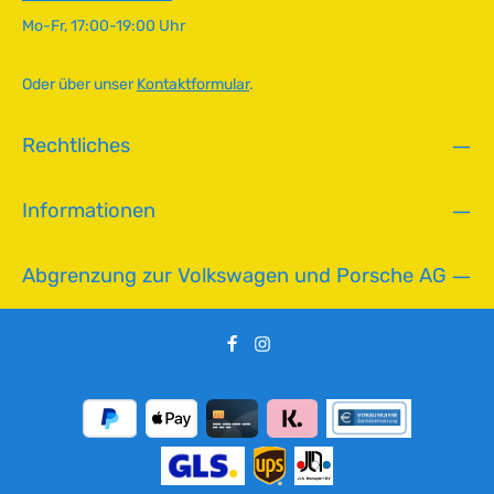
g
Mo-Fr, 17:00-19:00 Uhr
b
a
r
Oder über unser
Kontaktformular
.
,
L
Rechtliches
i
e
f
Informationen
e
r
z
Abgrenzung zur Volkswagen und Porsche AG
e
i
t
:
2
-
5
T
a