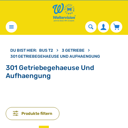
alt springen
Waren
DU BIST HIER:
BUS T2
3 GETRIEBE
301 GETRIEBEGEHAEUSE UND AUFHAENGUNG
301 Getriebegehaeuse Und
Aufhaengung
Produkte filtern