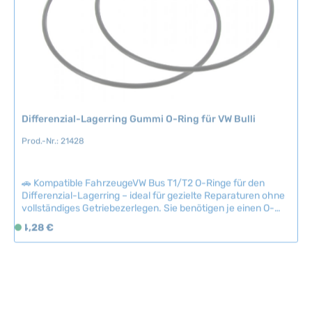
r
auszuschließen.Artikelnummer: BBT-1409-609 Technische
Daten Original VW-Nummer091 301 261
f
ü
g
b
a
r
Differenzial-Lagerring Gummi O-Ring für VW Bulli
,
L
Prod.-Nr.: 21428
i
e
f
🚗 Kompatible FahrzeugeVW Bus T1/T2 O-Ringe für den
e
Differenzial-Lagerring – ideal für gezielte Reparaturen ohne
r
vollständiges Getriebezerlegen. Sie benötigen je einen O-
Ring pro Seite zur korrekten Dichtung des Lagersitzes.Diese
z
Regulärer Preis:
4,28 €
S
Dichtungselemente sind auch separat erhältlich, falls Sie
e
o
bereits über einen Dichtungssatz verfügen. Wir empfehlen,
i
f
die passenden Antriebswellendichtungen zeitgleich zu
t
bestellen. Technische Daten HerkunftslandVietnam Original
o
:
VW-Nummer002301185A Durchmesser93.5 mm
r
2
t
-
v