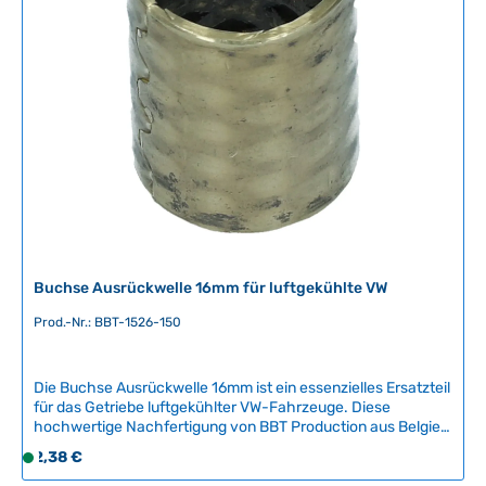
599 253 x2
f
ü
g
b
a
r
,
L
i
e
f
e
r
Buchse Ausrückwelle 16mm für luftgekühlte VW
z
e
Prod.-Nr.: BBT-1526-150
i
t
Die Buchse Ausrückwelle 16mm ist ein essenzielles Ersatzteil
:
für das Getriebe luftgekühlter VW-Fahrzeuge. Diese
2
hochwertige Nachfertigung von BBT Production aus Belgien
-
gewährleistet zuverlässige Funktion und lange Lebensdauer.
Regulärer Preis:
2,38 €
5
S
Die Ausrückwellenbuchse ist für die sichere Übertragung
T
o
von Kräften im Getriebe verantwortlich und sollte bei