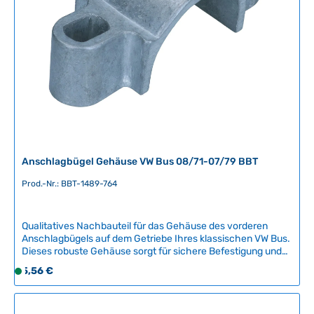
g
b
a
r
,
L
i
e
f
e
r
Anschlagbügel Gehäuse VW Bus 08/71-07/79 BBT
z
e
Prod.-Nr.: BBT-1489-764
i
t
Qualitatives Nachbauteil für das Gehäuse des vorderen
:
Anschlagbügels auf dem Getriebe Ihres klassischen VW Bus.
2
Dieses robuste Gehäuse sorgt für sichere Befestigung und
-
Stabilität des Anschlagbügels an Ihrem Getriebe.Kompatible
Regulärer Preis:
5,56 €
5
S
Fahrzeuge:VW Bus T2 (08/1971 -
T
o
07/1979)Produktdetails:Das Gehäuse für Anschlagbügel ist
a
f
ein essenzielles Getriebeteil, das für die korrekte