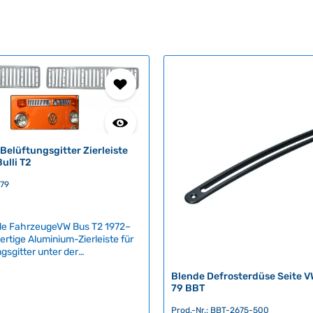
elüftungsgitter Zierleiste
Bulli T2
479
le FahrzeugeVW Bus T2 1972–
rtige Aluminium-Zierleiste für
gsgitter unter der
heibe – der Klassiker für jeden
Blende Defrosterdüse Seite V
2–1979). Die polierte
79 BBT
verleiht Ihrem Oldtimer
en Glanz und ist werkzeugfrei
Prod.-Nr.: BBT-2675-500