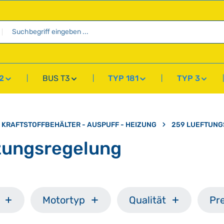
2
BUS T3
TYP 181
TYP 3
 KRAFTSTOFFBEHÄLTER - AUSPUFF - HEIZUNG
259 LUEFTUNG
zungsregelung
Motortyp
Qualität
Pre