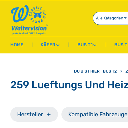
springen
Zur Hauptnavigation springen
Alle Kategorien
HOME
KÄFER
BUS T1
BUS T
DU BIST HIER:
BUS T2
2
259 Lueftungs Und Hei
Hersteller
Kompatible Fahrzeuge