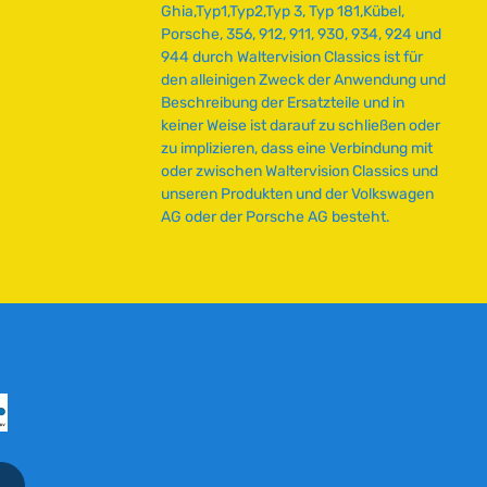
f
Ghia,Typ1,Typ2,Typ 3, Typ 181,Kübel,
e
Porsche, 356, 912, 911, 930, 934, 924 und
r
944 durch Waltervision Classics ist für
z
den alleinigen Zweck der Anwendung und
e
Beschreibung der Ersatzteile und in
i
keiner Weise ist darauf zu schließen oder
t
zu implizieren, dass eine Verbindung mit
:
oder zwischen Waltervision Classics und
2
unseren Produkten und der Volkswagen
-
AG oder der Porsche AG besteht.
5
T
a
g
e