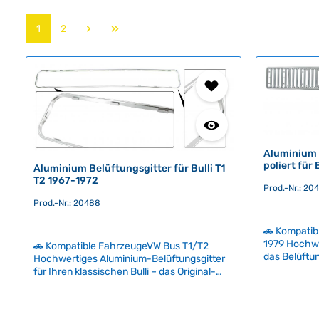
Seite
Seite
1
2
Aluminium B
poliert für 
Aluminium Belüftungsgitter für Bulli T1
T2 1967-1972
Prod.-Nr.: 20
Prod.-Nr.: 20488
🚗 Kompatib
1979 Hochwe
🚗 Kompatible FahrzeugeVW Bus T1/T2
das Belüftun
Hochwertiges Aluminium-Belüftungsgitter
Windschutzsc
für Ihren klassischen Bulli – das Original-
Bulli T2 (197
Zubehör für T1 und frühe T2 Modelle. Das
Ausführung 
polierte Aluminiumgitter verleiht dem
authentisch
Fahrzeug den authentischen Look und wird