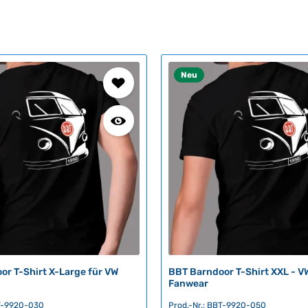
Neu
or T-Shirt X-Large für VW
BBT Barndoor T-Shirt XXL - V
Fanwear
BT-9920-030
Prod.-Nr.: BBT-9920-050