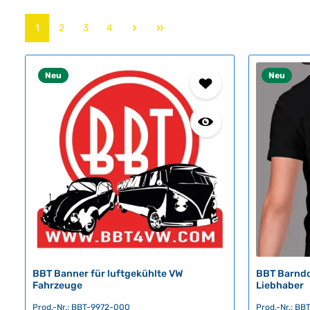
Seite
Seite
Seite
Seite
1
2
3
4
Neu
Neu
BBT Banner für luftgekühlte VW
BBT Barndo
Fahrzeuge
Liebhaber
Prod.-Nr.: BBT-9972-000
Prod.-Nr.: B