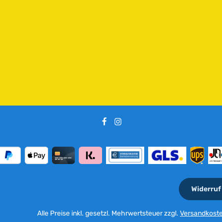
e
i
t
:
2
-
5
T
a
g
e
Widerruf
Alle Preise inkl. gesetzl. Mehrwertsteuer zzgl.
Versandkost