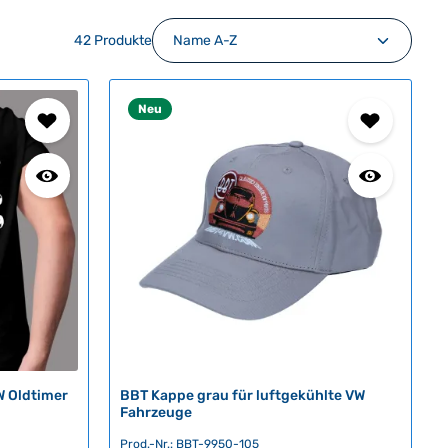
42 Produkte
Neu
W Oldtimer
BBT Kappe grau für luftgekühlte VW
Fahrzeuge
Prod.-Nr.: BBT-9950-105