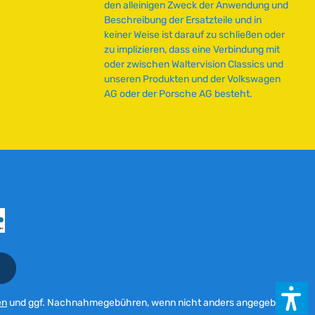
den alleinigen Zweck der Anwendung und
e
Beschreibung der Ersatzteile und in
i
keiner Weise ist darauf zu schließen oder
t
zu implizieren, dass eine Verbindung mit
:
oder zwischen Waltervision Classics und
2
unseren Produkten und der Volkswagen
-
AG oder der Porsche AG besteht.
5
T
a
g
e
en
und ggf. Nachnahmegebühren, wenn nicht anders angegeben.