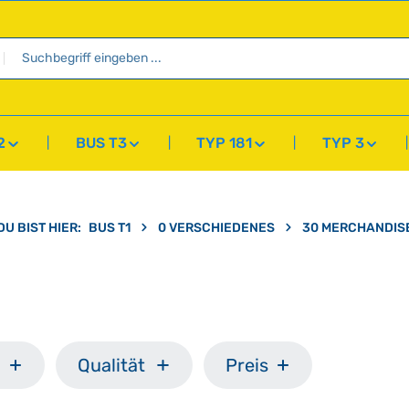
2
BUS T3
TYP 181
TYP 3
DU BIST HIER:
BUS T1
0 VERSCHIEDENES
30 MERCHANDIS
Qualität
Preis