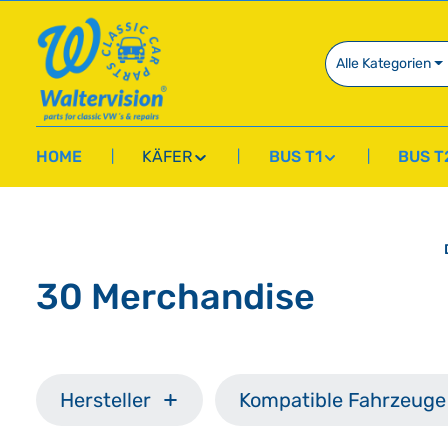
springen
Zur Hauptnavigation springen
Alle Kategorien
HOME
KÄFER
BUS T1
BUS T
30 Merchandise
Hersteller
Kompatible Fahrzeuge