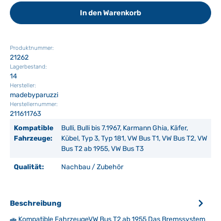
In den Warenkorb
Produktnummer:
21262
Lagerbestand:
14
Hersteller:
madebyparuzzi
Herstellernummer:
211611763
Kompatible
Bulli, Bulli bis 7.1967, Karmann Ghia, Käfer,
Fahrzeuge:
Kübel, Typ 3, Typ 181, VW Bus T1, VW Bus T2, VW
Bus T2 ab 1955, VW Bus T3
Qualität:
Nachbau / Zubehör
Beschreibung
🚗 Kompatible FahrzeugeVW Bus T2 ab 1955 Das Bremssystem