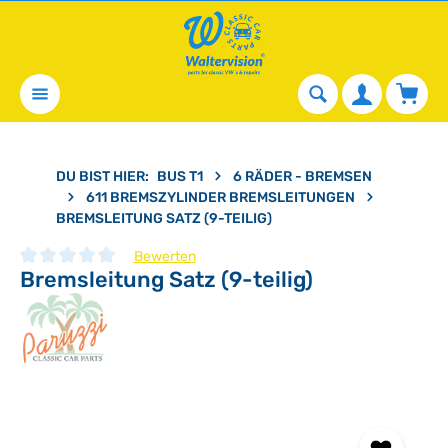
alt springen
Waren
DU BIST HIER:
BUS T1
6 RÄDER - BREMSEN
611 BREMSZYLINDER BREMSLEITUNGEN
BREMSLEITUNG SATZ (9-TEILIG)
Bewerten
Bremsleitung Satz (9-teilig)
Durchschnittliche Bewertung von 0 von 5 Sternen
Bildergalerie überspringen