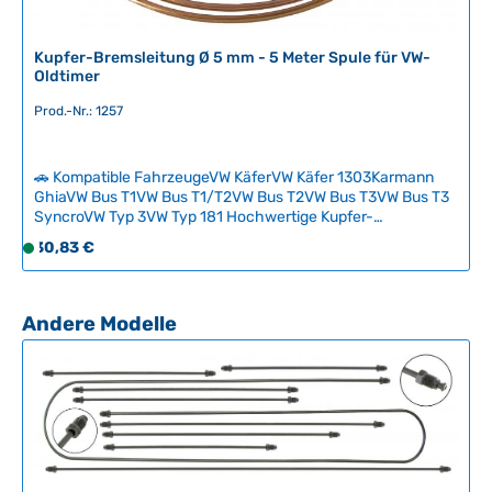
e
f
e
Kupfer-Bremsleitung Ø 5 mm - 5 Meter Spule für VW-
r
Oldtimer
z
Prod.-Nr.: 1257
e
i
t
🚗 Kompatible FahrzeugeVW KäferVW Käfer 1303Karmann
:
GhiaVW Bus T1VW Bus T1/T2VW Bus T2VW Bus T3VW Bus T3
2
SyncroVW Typ 3VW Typ 181 Hochwertige Kupfer-
-
Bremsleitung (Ø 5 mm) auf 5-Meter-Spule als Rohling zum
Regulärer Preis:
30,83 €
S
5
Selbermachen – die moderne Alternative zu rostanfälligen
o
Original-Stahlleitungen. Mit einem Rohrabschneider,
T
f
Bördelzange und passenden 5-mm-Fittings (M10 x 1,0)
a
entstehen individuelle Bremsleitungen mit Doppelflansch
o
Produktgalerie überspringen
Andere Modelle
g
nach gesetzlichen Vorschriften. Die Kupfervariante bietet
r
e
Korrosionsschutz und ermöglicht den flexiblen Austausch
t
einzelner Leitungen auch bei bestehenden Stahlleitungen.
v
Technische Daten HerkunftslandDänemark
e
r
f
ü