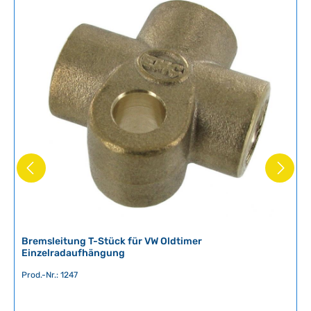
v
e
r
f
ü
g
b
a
r
,
L
i
e
f
e
r
z
Bremsleitung T-Stück für VW Oldtimer
Einzelradaufhängung
e
i
Prod.-Nr.: 1247
t
: