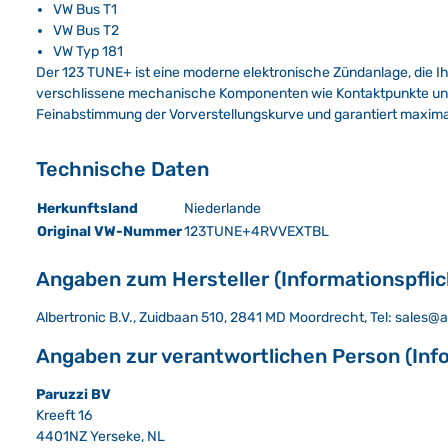
VW Bus T1
VW Bus T2
VW Typ 181
Der 123 TUNE+ ist eine moderne elektronische Zündanlage, die I
verschlissene mechanische Komponenten wie Kontaktpunkte und F
Feinabstimmung der Vorverstellungskurve und garantiert maximal
Technische Daten
Herkunftsland
Niederlande
Original VW-Nummer
123TUNE+4RVVEXTBL
Angaben zum Hersteller (Informationspfli
Albertronic B.V., Zuidbaan 510, 2841 MD Moordrecht, Tel: sales@
Angaben zur verantwortlichen Person (Inf
Paruzzi BV
Kreeft 16
4401NZ Yerseke, NL