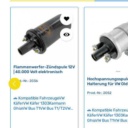
Produktgalerie überspringen
Flammenwerfer-Zündspule 12V
| 40.000 Volt elektronisch
Hochspannungsspule
Prod.-Nr.: 2036
Halterung für VW Ol
Prod.-Nr.: 2052
🚗 Kompatible FahrzeugeVW
KäferVW Käfer 1303Karmann
GhiaVW Bus T1VW Bus T1/T2VW
🚗 Kompatible Fahrz
Bus T2VW Bus T3VW Bus T3
KäferVW Käfer 1303K
SyncroVW Typ 3VW Typ 181 Die
GhiaVW Bus T1VW Bus
hochleistungs Flammenwerfer-
Bus T2VW Bus T3VW B