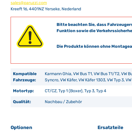
sales@paruzzi.com
Kreeft 16, 4401NZ Yerseke, Nederland
Bitte beachten Sie, dass Fahrzeuger
Funktion sowie die Verkehrssicherhe
Die Produkte können ohne Montagean
Kompatible
Karmann Ghia, VW Bus T1, VW Bus T1/T2, VW Bu
Fahrzeuge:
Syncro, VW Käfer, VW Käfer 1303, VW Typ 3, VW
Motortyp:
CT/CZ, Typ 1 (Boxer), Typ 3, Typ 4
Qualität:
Nachbau / Zubehör
Optionen
Ersatzteile