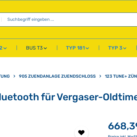
2
BUS T3
TYP 181
TYP 3
TUNG
905 ZUENDANLAGE ZUENDSCHLOSS
123 TUNE+ ZÜ
luetooth für Vergaser-Oldtim
668,3
Preise inkl. MwS