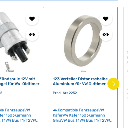
 Zündspule 12V mit
123 Verteiler Distanzscheibe
gel für VW-Oldtimer
Aluminium für VW Oldtimer
65
Prod.-Nr.: 2252
ble FahrzeugeVW
🚗 Kompatible FahrzeugeVW
fer 1303Karmann
KäferVW Käfer 1303Karmann
s T1VW Bus T1/T2VW
GhiaVW Bus T1VW Bus T1/T2VW
us T3VW Bus T3
Bus T2VW Bus T3VW Bus T3