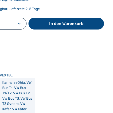
gbar, Lieferzeit: 2-5 Tage
Anzahl: Gib den gewünschten Wert ein od
In den Warenkorb
:
VEXTBL
Karmann Ghia, VW
Bus T1, VW Bus
T1/T2, VW Bus T2,
VW Bus T3, VW Bus
T3 Syncro, VW
Käfer, VW Käfer