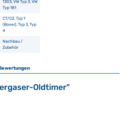
1303, VW Typ 3, VW
Typ 181
CT/CZ, Typ 1
(Boxer), Typ 3, Typ
4
Nachbau /
Zubehör
Bewertungen
Vergaser-Oldtimer"