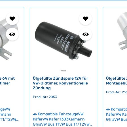
 6V mit
Ölgefüllte Zündspule 12V für
Ölgefüllte
dtimer
VW-Oldtimer, konventionelle
Montagebü
Zündung
Prod.-Nr.: 21
Prod.-Nr.: 2053
eugeVW
🚗 Kompati
🚗 Kompatible FahrzeugeVW
armann
KäferVW Kä
KäferVW Käfer 1303Karmann
 T1/T2VW
GhiaVW Bu
GhiaVW Bus T1VW Bus T1/T2VW
us T3
Bus T2VW B