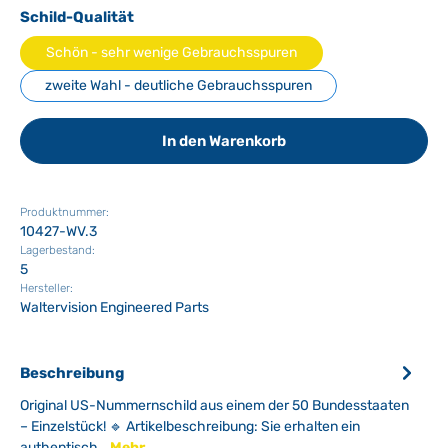
auswählen
Schild-Qualität
Schön - sehr wenige Gebrauchsspuren
zweite Wahl - deutliche Gebrauchsspuren
In den Warenkorb
Produktnummer:
10427-WV.3
Lagerbestand:
5
Hersteller:
Waltervision Engineered Parts
Beschreibung
Original US-Nummernschild aus einem der 50 Bundesstaaten
– Einzelstück! 🔹 Artikelbeschreibung: Sie erhalten ein
authentisch…
Mehr