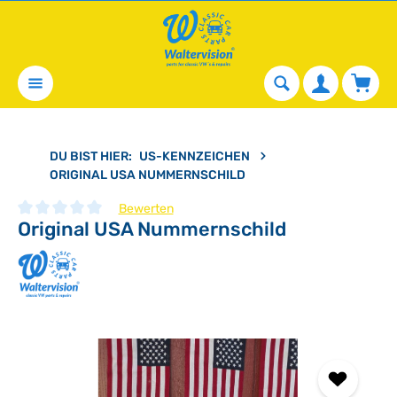
alt springen
Waren
DU BIST HIER:
US-KENNZEICHEN
ORIGINAL USA NUMMERNSCHILD
Bewerten
Original USA Nummernschild
Durchschnittliche Bewertung von 0 von 5 Sternen
Bildergalerie überspringen